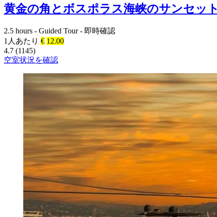
黄金の角とボスポラス海峡のサンセッ
2.5 hours
-
Guided Tour
-
即時確認
1人あたり
€
12.00
4.7 (1145)
空室状況を確認