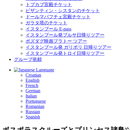
トプカプ宮殿チケット
ビザンティン・シスタンのチケット
ドールマバフチェ宮殿チケット
ガラタ塔のチケット
イスタンブール E-pass
イスタンブール発ブルサ日帰りツアー
ボズダグ映画プラトー ツアー
イスタンブール発 ガリポリ 日帰りツアー
イスタンブール発トロイ日帰りツアー
グループ依頼
Language
Croatian
English
French
German
Italian
Portuguese
Romanian
Russian
Spanish
ボスポラスクルーズとプリンセス諸島