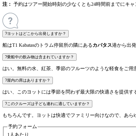
注：
予約はツアー開始時刻の少なくとも24時間前までにキャ
?
ヨットはどこから出発しますか？
船はT1 Kabatasのトラム停留所の隣にある
カバタス
港から出
?
乗船中の飲み物は含まれていますか？
はい。無料の水、紅茶、季節のフルーツのような軽食をご用
?
屋内の席はありますか？
はい、このヨットには季節を問わず最大限の快適さを提供す
?
このクルーズは子ども連れに適していますか？
もちろんです。ヨットは快適でファミリー向けなので、あら
予約フォーム
1人あたり