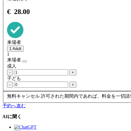
€
28.00
来場者
1
来場者
成人
-
+
子ども
-
+
無料キャンセル
許可された期間内であれば、料金を一切請
予約へ進む
AIに聞く