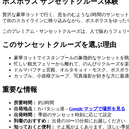
ボスポラス サンセットクルーズ体験
贅沢な豪華ヨットで行く、息をのむような2時間のサンセッ
て街のスカイラインに映り込みながら、ボスポラスをゆった
このプレミアム・サンセットクルーズは、人で賑わうフェリ
このサンセットクルーズを選ぶ理由
豪華ヨットでイスタンブールの象徴的なサンセットを眺
忙しい観光フェリーから離れて、のんびりクルーズを楽
ドルマバフチェ宮殿、オルタキョイ・モスク、ボスポラ
カップル、小規模グループ、写真撮影が好きな方に最適
重要な情報
所要時間：
約2時間
出発地点：
カバタシュ港 –
Google マップで場所を見る
出発時間：
季節のサンセット時刻に応じて設定
到着のおすすめ：
出発の10〜15分前にお越しください
知っておくと便利：
そよ風がよくあります。涼しい季