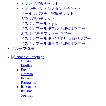
トプカプ宮殿チケット
ビザンティン・シスタンのチケット
ドールマバフチェ宮殿チケット
ガラタ塔のチケット
イスタンブール E-pass
イスタンブール発ブルサ日帰りツアー
ボズダグ映画プラトー ツアー
イスタンブール発 ガリポリ 日帰りツアー
イスタンブール発トロイ日帰りツアー
グループ依頼
Language
Croatian
English
French
German
Italian
Portuguese
Romanian
Russian
Spanish