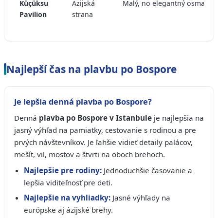
Küçüksu
Ázijská
Malý, no elegantný osmanský 
Pavilion
strana
Najlepší čas na plavbu po Bospore
Je lepšia denná plavba po Bospore?
Denná
plavba po Bospore v Istanbule
je najlepšia na
jasný výhľad na pamiatky, cestovanie s rodinou a pre
prvých návštevníkov. Je ľahšie vidieť detaily palácov,
mešít, vil, mostov a štvrti na oboch brehoch.
Najlepšie pre rodiny:
Jednoduchšie časovanie a
lepšia viditeľnosť pre deti.
Najlepšie na vyhliadky:
Jasné výhľady na
európske aj ázijské brehy.