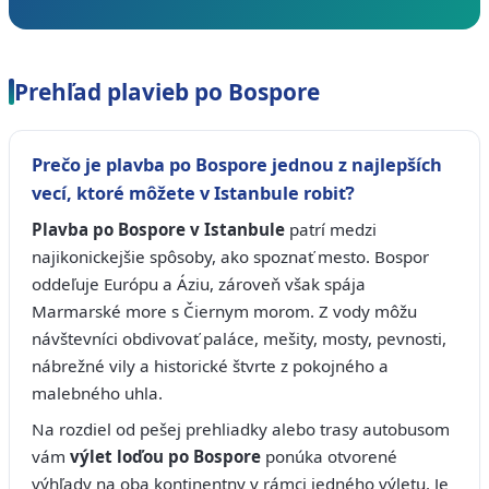
Prehľad plavieb po Bospore
Prečo je plavba po Bospore jednou z najlepších
vecí, ktoré môžete v Istanbule robiť?
Plavba po Bospore v Istanbule
patrí medzi
najikonickejšie spôsoby, ako spoznať mesto. Bospor
oddeľuje Európu a Áziu, zároveň však spája
Marmarské more s Čiernym morom. Z vody môžu
návštevníci obdivovať paláce, mešity, mosty, pevnosti,
nábrežné vily a historické štvrte z pokojného a
malebného uhla.
Na rozdiel od pešej prehliadky alebo trasy autobusom
vám
výlet loďou po Bospore
ponúka otvorené
výhľady na oba kontinentny v rámci jedného výletu. Je