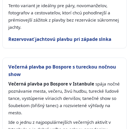
Tento variant je ideálny pre páry, novomanželov,
fotografov a cestovateľov, ktorí chcú pohodlnejší a
prémiovejší zážitok z plavby bez rezervácie súkromnej
jachty.
Rezervovať jachtovú plavbu pri západe slnka
Večerná plavba po Bospore s tureckou nočnou
show
Večerná plavba po Bospore v Istanbule
spája nočné
poznávanie mesta, večeru, živú hudbu, turecké ľudové
tance, vystúpenie víriacich dervišov, tanečné show so
šoubekom (břišný tanec) a rozsvietené výhľady na
mesto.
Ide o jednu z najpopulárnejších večerných aktivít v