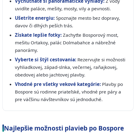
Vychutnáte si panoramatické výhľady:
Z vody
uvidíte paláce, mešity, mosty, vily a pevnosti.
Ušetríte energiu:
Spoznajte mesto bez dopravy,
davov či dlhých peších trás.
Získate lepšie fotky:
Zachyťte Bosporový most,
mešitu Ortakoy, palác Dolmabahce a nábrežné
panorámy.
Vyberte si štýl cestovania:
Rezervujte si možnosti
vyhliadkovej, západ-slnka, večernej, raňajkovej,
obedovej alebo jachtovej plavby.
Vhodné pre všetky vekové kategórie:
Plavby po
Bospore sú rodinne priateľské, vhodné pre páry a
pre väčšinu návštevníkov sú jednoduché.
Najlepšie možnosti plavieb po Bospore