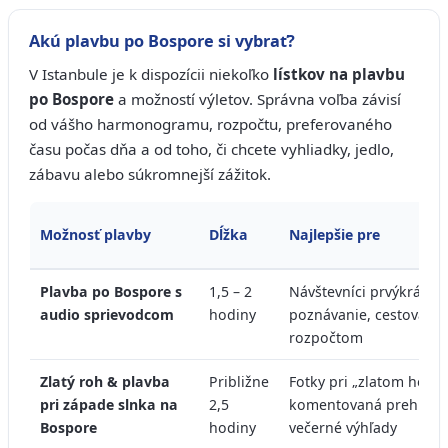
Akú plavbu po Bospore si vybrať?
V Istanbule je k dispozícii niekoľko
lístkov na plavbu
po Bospore
a možností výletov. Správna voľba závisí
od vášho harmonogramu, rozpočtu, preferovaného
času počas dňa a od toho, či chcete vyhliadky, jedlo,
zábavu alebo súkromnejší zážitok.
Možnosť plavby
Dĺžka
Najlepšie pre
Plavba po Bospore s
1,5 – 2
Návštevníci prvýkrát, ro
audio sprievodcom
hodiny
poznávanie, cestovani
rozpočtom
Zlatý roh & plavba
Približne
Fotky pri „zlatom hodi
pri západe slnka na
2,5
komentovaná prehliad
Bospore
hodiny
večerné výhľady