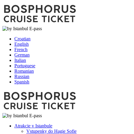
Croatian
English
French
German
Italian
Portuguese
Romanian
Russian
Spanish
Atrakcie v Istanbule
Vstupenky do Hagie Sofie