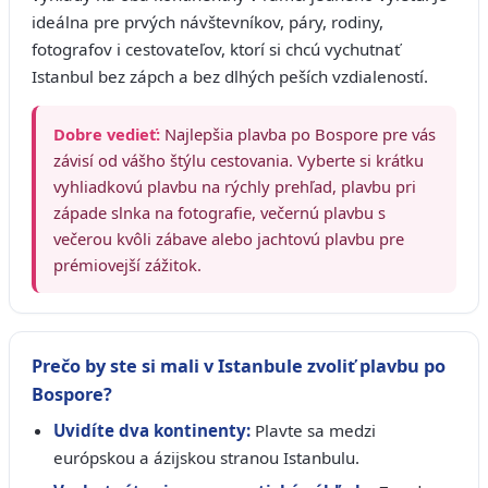
ideálna pre prvých návštevníkov, páry, rodiny,
fotografov i cestovateľov, ktorí si chcú vychutnať
Istanbul bez zápch a bez dlhých peších vzdialeností.
Dobre vedieť:
Najlepšia plavba po Bospore pre vás
závisí od vášho štýlu cestovania. Vyberte si krátku
vyhliadkovú plavbu na rýchly prehľad, plavbu pri
západe slnka na fotografie, večernú plavbu s
večerou kvôli zábave alebo jachtovú plavbu pre
prémiovejší zážitok.
Prečo by ste si mali v Istanbule zvoliť plavbu po
Bospore?
Uvidíte dva kontinenty:
Plavte sa medzi
európskou a ázijskou stranou Istanbulu.