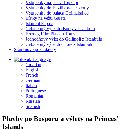
Vstupenky na palác Topkapi
Vstupenky do Bazilikovej cisterny
Vstupenky do paláca Dolmabahce
Lístky na vežu Galata
Istanbul E-pass
Celodenný výlet do Bursy z Istanbulu
Bozdag Film Plateau Tours
Jednodňový výlet do Gallipoli z Istanbulu
Celodenný výlet do Troie z Istanbulu
Skupinové požiadavky
Language
Croatian
English
French
German
Italian
Portuguese
Romanian
Russian
Spanish
Plavby po Bosporu a výlety na Princes'
Islands