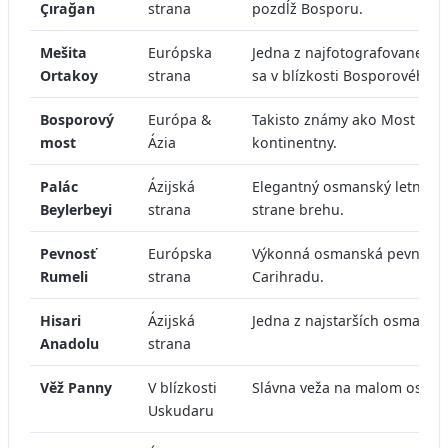
Çırağan
strana
pozdĺž Bosporu.
Mešita
Európska
Jedna z najfotografovanejšíc
Ortakoy
strana
sa v blízkosti Bosporového 
Bosporový
Európa &
Takisto známy ako Most 15. 
most
Ázia
kontinentny.
Palác
Ázijská
Elegantný osmanský letný pal
Beylerbeyi
strana
strane brehu.
Pevnosť
Európska
Výkonná osmanská pevnosť p
Rumeli
strana
Carihradu.
Hisari
Ázijská
Jedna z najstarších osmansk
Anadolu
strana
Věž Panny
V blízkosti
Slávna veža na malom ostrovč
Uskudaru