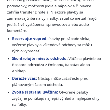
podmienky, možnosti jedla a nápojov a či plavba
zahŕňa transfer z hotela. Niektoré plavby sa
zameriavajú iba na vyhliadky, zatiaľ čo iné zahŕňajú
jedlá, živé vystúpenia, sprievodcov alebo audio
komentáre.
Rezervujte vopred:
Plavby pri západe slnka,
večerné plavby a víkendové odchody sa môžu
rýchlo vypredať.
Skontrolujte miesto odchodu:
Väčšina plavieb po
Bospore odchádza z Eminonu, Kabatas alebo
Ahirkapi.
Dorazte včas:
Nástup môže začať ešte pred
plánovaným časom odchodu.
Zvoľte si stranu uvážlne:
Otvorené paluby
zvyčajne ponúkajú najlepší výhľad a najlepšie uhly
na fotky.