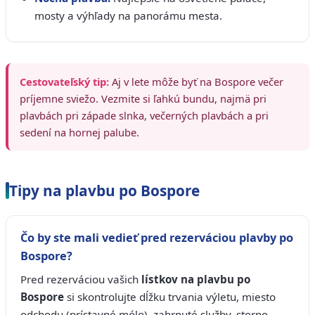
mosty a výhľady na panorámu mesta.
Cestovateľský tip:
Aj v lete môže byť na Bospore večer
príjemne sviežo. Vezmite si ľahkú bundu, najmä pri
plavbách pri západe slnka, večerných plavbách a pri
sedení na hornej palube.
Tipy na plavbu po Bospore
Čo by ste mali vedieť pred rezerváciou plavby po
Bospore?
Pred rezerváciou vašich
lístkov na plavbu po
Bospore
si skontrolujte dĺžku trvania výletu, miesto
odchodu (prístavné mólo), zahrnuté služby, storno