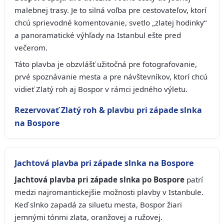
malebnej trasy. Je to silná voľba pre cestovateľov, ktorí
chcú sprievodné komentovanie, svetlo „zlatej hodinky“
a panoramatické výhľady na Istanbul ešte pred
večerom.
Táto plavba je obzvlášť užitočná pre fotografovanie,
prvé spoznávanie mesta a pre návštevníkov, ktorí chcú
vidieť Zlatý roh aj Bospor v rámci jedného výletu.
Rezervovať Zlatý roh & plavbu pri západe slnka
na Bospore
Jachtová plavba pri západe slnka na Bospore
Jachtová plavba pri západe slnka po Bospore
patrí
medzi najromantickejšie možnosti plavby v Istanbule.
Keď slnko zapadá za siluetu mesta, Bospor žiari
jemnými tónmi zlata, oranžovej a ružovej.