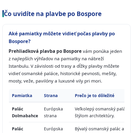
Čo uvidíte na plavbe po Bospore
Aké pamiatky môžete vidieť počas plavby po
Bospore?
Prehliadková plavba po Bospore
vám ponúka jeden
z najlepších výhľadov na pamiatky na nábreží
Istanbulu. V závislosti od trasy a dĺžky plavby môžete
vidieť osmanské paláce, historické pevnosti, mešity,
mosty, veže, pavilóny a luxusné vily pri mori.
Pamiatka
Strana
Prečo je to dôležité
Palác
Európska
Veľkolepý osmanský palác n
Dolmabahce
strana
štýlom architektúry.
Palác
Európska
Bývalý osmanský palác a jed