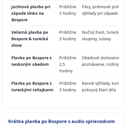
Jachtová plavba pri
Približne
Páry, prémiové pohodli
západe slnka na
2 hodiny
výhľady pri západe sln
Bospore
Večerná plavba po
Približne
Nočný život, turecká zá
Bospore & turecká
3 hodiny
skupiny, oslavy
show
Plavba po Bospore s
Približne
Obedové stolovanie ce
neskorým obedom
2,5
poznávanie, rodiny
hodiny
Plavba po Bospore s
Približne
Ranné výhľady, turecké 
tureckými raňajkami
3 hodiny
pokojný štart dňa
Krátka plavba po Bospore s audio sprievodcom