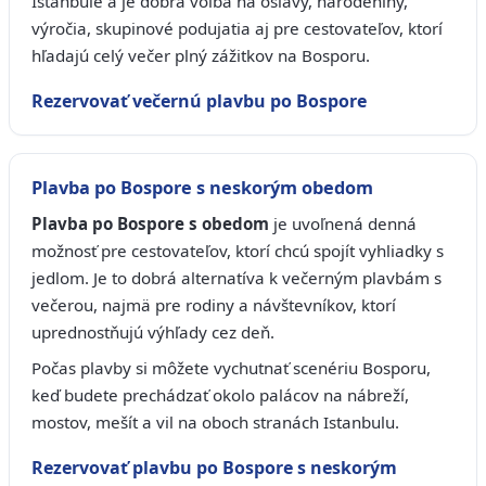
Istanbule a je dobrá voľba na oslavy, narodeniny,
výročia, skupinové podujatia aj pre cestovateľov, ktorí
hľadajú celý večer plný zážitkov na Bosporu.
Rezervovať večernú plavbu po Bospore
Plavba po Bospore s neskorým obedom
Plavba po Bospore s obedom
je uvoľnená denná
možnosť pre cestovateľov, ktorí chcú spojít vyhliadky s
jedlom. Je to dobrá alternatíva k večerným plavbám s
večerou, najmä pre rodiny a návštevníkov, ktorí
uprednostňujú výhľady cez deň.
Počas plavby si môžete vychutnať scenériu Bosporu,
keď budete prechádzať okolo palácov na nábreží,
mostov, mešít a vil na oboch stranách Istanbulu.
Rezervovať plavbu po Bospore s neskorým