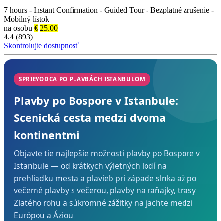
7 hours
-
Instant Confirmation
-
Guided Tour
-
Bezplatné zrušenie
-
Mobilný lístok
na osobu
€
25.00
4.4 (893)
Skontrolujte dostupnosť
SPRIEVODCA PO PLAVBÁCH ISTANBULOM
Plavby po Bospore v Istanbule:
Scenická cesta medzi dvoma
kontinentmi
Objavte tie najlepšie možnosti plavby po Bospore v
Istanbule — od krátkych výletných lodí na
prehliadku mesta a plavieb pri západe slnka až po
večerné plavby s večerou, plavby na raňajky, trasy
Zlatého rohu a súkromné zážitky na jachte medzi
Európou a Áziou.