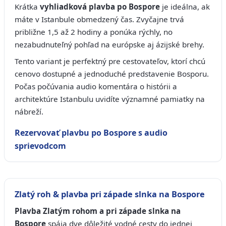
Krátka
vyhliadková plavba po Bospore
je ideálna, ak
máte v Istanbule obmedzený čas. Zvyčajne trvá
približne 1,5 až 2 hodiny a ponúka rýchly, no
nezabudnuteľný pohľad na európske aj ázijské brehy.
Tento variant je perfektný pre cestovateľov, ktorí chcú
cenovo dostupné a jednoduché predstavenie Bosporu.
Počas počúvania audio komentára o histórii a
architektúre Istanbulu uvidíte významné pamiatky na
nábreží.
Rezervovať plavbu po Bospore s audio
sprievodcom
Zlatý roh & plavba pri západe slnka na Bospore
Plavba Zlatým rohom a pri západe slnka na
Bospore
spája dve dôležité vodné cesty do jednej