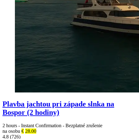
Plavba jachtou pri západe slnka na
Bospor (2 hodiny)
2 hours
-
Instant Confirmation
-
Bezplatné zrušenie
na osobu
€
28.00
4.8 (726)