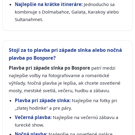
Najlepšie na krátke itineráre:
Jednoducho sa
kombinuje s Dolmabahce, Galata, Karakoy alebo
Sultanahmet.
Stojí za to plavba pri západe slnka alebo nočná
plavba po Bospore?
Plavba pri západe slnka po Bospore
patrí medzi
najlepšie voľby na fotografovanie a romantické
výhľady. Nočná plavba je lepšia, ak chcete osvetlené
mosty, mestské svetlá, večeru, hudbu a zábavu.
Plavba pri západe slnka:
Najlepšie na fotky pri
„zlatej hodinke“ a pre páry.
Večerná plavba:
Najlepšie na večernú zábavu a
turecké show.
Nočná plavba:
Najlepšie na osvetlené paláce,