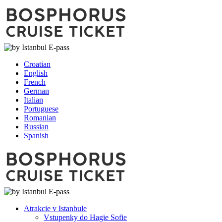
Croatian
English
French
German
Italian
Portuguese
Romanian
Russian
Spanish
Atrakcie v Istanbule
Vstupenky do Hagie Sofie