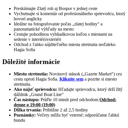
Preskúmajte Zlatý roh aj Bospor v jednej ceste
Vychutnajte si komentár od profesionálneho sprievodcu, ktorý
hovorí anglicky
Ideálne na fotografovanie počas „zlatej hodiny“ a
panoramatické výhľady na mesto
Cestujte pohodlnou vyhliadkovou loďou s miestami na
sedenie v interiéri/exteriéri
Odchod z ľahko nájditeľného miesta stretnutia neďaleko
Hagia Sofia
Dôležité informácie
Miestu stretnutia:
Novinový stánok („Gazete Market“) cez
cestu oproti Hagia Sofia.
Kliknite sem
a pozrite si miesto
stretnutia.
Ako nájsť sprievodcu:
Hľadajte sprievodcu, ktorý drží žltý
dáždnik „Grand Boat Line“
Čas nástupu:
Príďte 10 minút pred odchodom
Odchod:
denne o 19:00 (19:00)
Dĺžka trvania:
Približne 2 až 2,5 hodiny
Poznámky:
Večery môžu byť veterné; odporúčame ľahkú
bundu