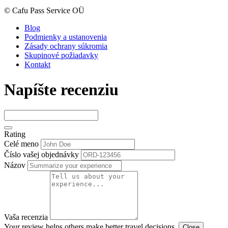
© Cafu Pass Service OÜ
Blog
Podmienky a ustanovenia
Zásady ochrany súkromia
Skupinové požiadavky
Kontakt
Napíšte recenziu
Rating
Celé meno
Číslo vašej objednávky
Názov
Vaša recenzia
Your review helps others make better travel decisions.
Close