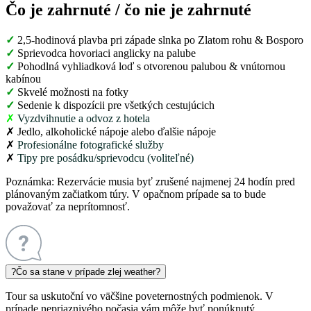
Čo je zahrnuté / čo nie je zahrnuté
✓
2,5-hodinová plavba pri západe slnka po Zlatom rohu & Bosporo
✓
Sprievodca hovoriaci anglicky na palube
✓
Pohodlná vyhliadková loď s otvorenou palubou & vnútornou
kabínou
✓
Skvelé možnosti na fotky
✓
Sedenie k dispozícii pre všetkých cestujúcich
✗
Vyzdvihnutie a odvoz z hotela
✗
Jedlo, alkoholické nápoje alebo ďalšie nápoje
✗
Profesionálne fotografické služby
✗
Tipy pre posádku/sprievodcu (voliteľné)
Poznámka:
Rezervácie musia byť zrušené najmenej 24 hodín pred
plánovaným začiatkom túry. V opačnom prípade sa to bude
považovať za neprítomnosť.
?
Čo sa stane v prípade zlej weather?
Tour sa uskutoční vo väčšine poveternostných podmienok. V
prípade nepriaznivého počasia vám môže byť ponúknutý