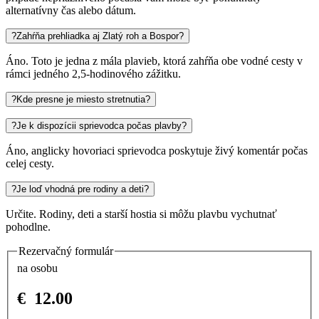
alternatívny čas alebo dátum.
?
Zahŕňa prehliadka aj Zlatý roh a Bospor?
Áno. Toto je jedna z mála plavieb, ktorá zahŕňa obe vodné cesty v
rámci jedného 2,5-hodinového zážitku.
?
Kde presne je miesto stretnutia?
?
Je k dispozícii sprievodca počas plavby?
Áno, anglicky hovoriaci sprievodca poskytuje živý komentár počas
celej cesty.
?
Je loď vhodná pre rodiny a deti?
Určite. Rodiny, deti a starší hostia si môžu plavbu vychutnať
pohodlne.
Rezervačný formulár
na osobu
€
12.00