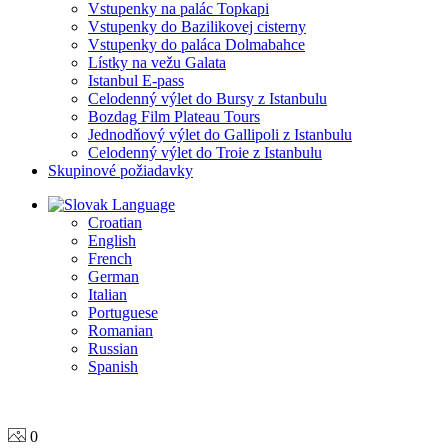
Vstupenky na palác Topkapi
Vstupenky do Bazilikovej cisterny
Vstupenky do paláca Dolmabahce
Lístky na vežu Galata
Istanbul E-pass
Celodenný výlet do Bursy z Istanbulu
Bozdag Film Plateau Tours
Jednodňový výlet do Gallipoli z Istanbulu
Celodenný výlet do Troie z Istanbulu
Skupinové požiadavky
Language
Croatian
English
French
German
Italian
Portuguese
Romanian
Russian
Spanish
0