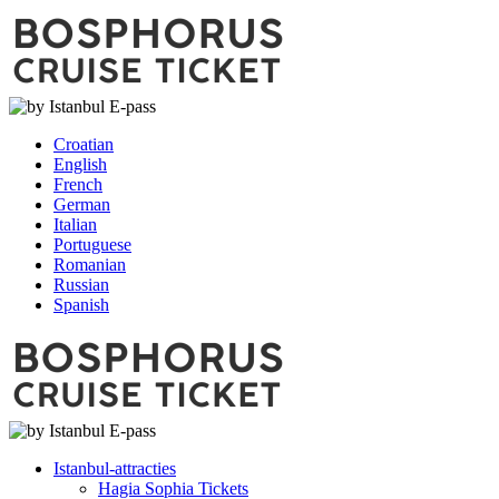
Croatian
English
French
German
Italian
Portuguese
Romanian
Russian
Spanish
Istanbul-attracties
Hagia Sophia Tickets