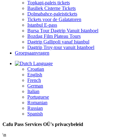
Topkapi-paleis tickets
Basiliek Cisterne Tickets
Dolmabahce-paleistickets
Tickets voor de Galatatoren
Istanbul E-pass
Bursa Tour Dagtrip Vanuit Istanboel
Bozdag Film Plateau Tours
Dagtrip Gallipoli vanaf Istanbul
Dagtrip Troy-tour vanuit Istanboel
Groepsaanvragen
Language
Croatian
English
French
German
Italian
Portuguese
Romanian
Russian
Spanish
Cafu Pass Services OÜ's privacybeleid
\n