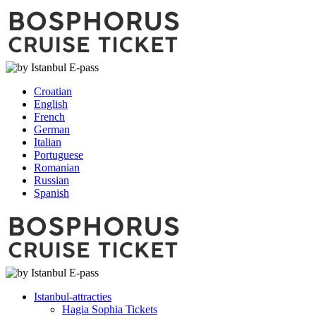
Croatian
English
French
German
Italian
Portuguese
Romanian
Russian
Spanish
Istanbul-attracties
Hagia Sophia Tickets