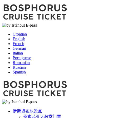
Croatian
English
French
German
Italian
Portuguese
Romanian
Russian
Spanish
伊斯坦布尔景点
圣索菲亚大教堂门票