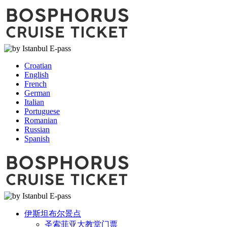
Croatian
English
French
German
Italian
Portuguese
Romanian
Russian
Spanish
伊斯坦布尔景点
圣索菲亚大教堂门票