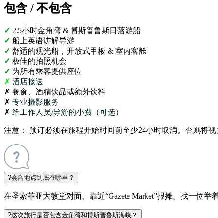
包含 / 不包含
✓
2.5小时金角湾 & 博斯普鲁斯日落游船
✓
船上英语讲解导游
✓
舒适的观光船，开放式甲板 & 室内客舱
✓
极佳的拍照机会
✓
为所有乘客提供座位
✗
酒店接送
✗
餐食、酒精饮品或额外饮料
✗
专业摄影服务
✗
给工作人员/导游的小费（可选）
注意：
预订必须在旅程开始时间前至少24小时取消。否则将视
?
会合地点到底在哪里？
在圣索菲亚大教堂对面、靠近“Gazete Market”报摊。找一
?
这次旅行是否包含金角湾和博斯普鲁斯海峡？