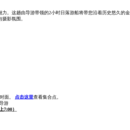
魅力。这趟由导游带领的2小时日落游船将带您沿着历史悠久的
与摄影氛围。
教堂对面。
点击这里
查看集合点。
的导游
7:00）