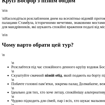
Круїз Босфор з пізнім обідом
\n\n
\nНасолодіться розслабленим днем на всесвітньо відомій прото
палацами Стамбула, історичними мечетями, знаковими мостами т
для мандрівників, які шукають спокійні враження подалі від міс
\n\n
Чому варто обрати цей тур?
\n
\n
Розслабтеся під час спокійного денного круїзу вздовж Бо
\n
Скуштуйте смачний
пізній обід
, який подають на борту пі
\n
Побачте головні пам’ятки, зокрема палац Долмабахче, веж
\n
Ідеально для тих, хто хоче легшу, спокійнішу альтернатив
\n
Чудово підходить для сімей, пар і всіх, хто шукає мальов
\n