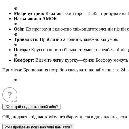
\n
Місце зустрічі:
Кабаташський пірс - 15:45 - прибудьте на
Назва човна:
AMOR
\n
Обід:
До програми включено свіжопідготовлений пізній об
\n
Тривалість:
Приблизно 2 години, залежно від умов.
\n
Погода:
Круїз працює за більшості умов; передбачені міс
\n
Комфорт:
Візьміть легку куртку—бризи Босфору можуть
Примітка:
Бронювання потрібно скасувати щонайменше за 24 годи
\n
?
О котрій подають пізній обід?
Обід подають під час круїзу незабаром після відправлення, тож 
?
Ми пройдемо повз важливі пам’ятки?