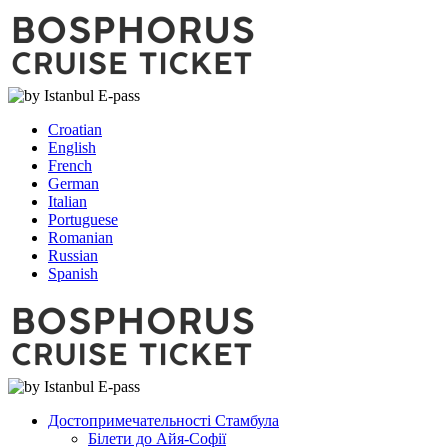
Croatian
English
French
German
Italian
Portuguese
Romanian
Russian
Spanish
Достопримечательності Стамбула
Білети до Айя-Софії