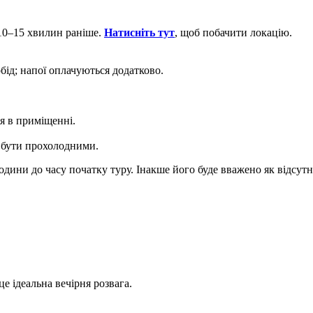
 10–15 хвилин раніше.
Натисніть тут
, щоб побачити локацію.
ід; напої оплачуються додатково.
ця в приміщенні.
 бути прохолодними.
ни до часу початку туру. Інакше його буде вважено як відсутніс
це ідеальна вечірня розвага.