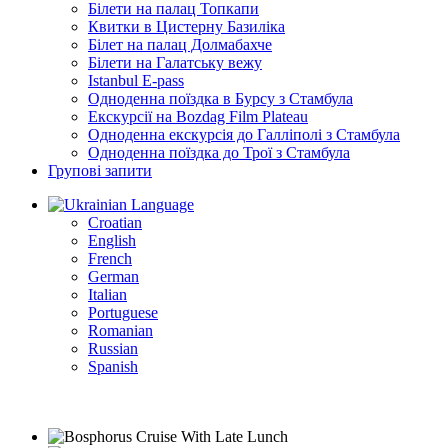
Білети на палац Топкапи
Квитки в Цистерну Базиліка
Білет на палац Долмабахче
Білети на Галатську вежу
Istanbul E-pass
Одноденна поїздка в Бурсу з Стамбула
Екскурсії на Bozdag Film Plateau
Одноденна екскурсія до Галліполі з Стамбула
Одноденна поїздка до Трої з Стамбула
Групові запити
Language
Croatian
English
French
German
Italian
Portuguese
Romanian
Russian
Spanish