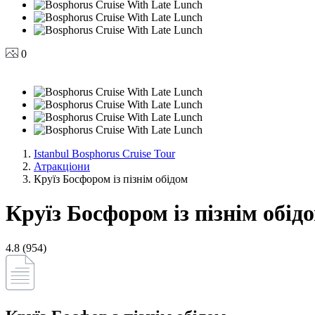
0
Istanbul Bosphorus Cruise Tour
Атракціони
Круїз Босфором із пізнім обідом
Круїз Босфором із пізнім обід
4.8 (954)