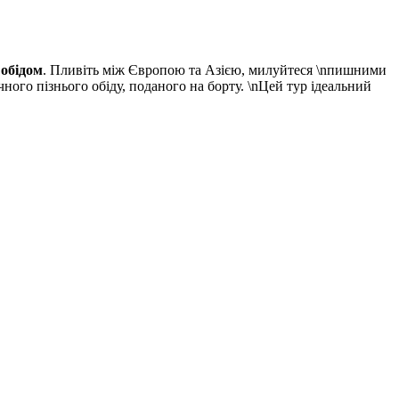
 обідом
. Пливіть між Європою та Азією, милуйтеся \nпишними
ого пізнього обіду, поданого на борту. \nЦей тур ідеальний