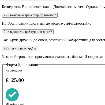
Безперечно. Ви побачите палац Долмабахче, мечеть Ортакьой, м
?
Чи включено трансфер до готелю?
Ні. Гості повинні дістатися до місця зустрічі самостійно.
?
Чи підходить цей тур для дітей?
Так. Круїз дружній до сімей, безпечний і комфортний для гостей
?
Скільки триває круїз?
Зазвичай тривалість прогулянки становить близько
2 годин
зале
Форма бронювання
на людину
€
25.00
Відвідувачі