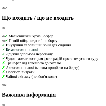
\n\n
Що входить / що не входить
\n
\n
✓
Мальовничий круїз Босфор
\n
✓
Пізній обід, поданий на борту
✓
Внутрішні та зовнішні зони для сидіння
✓
Безалкогольні напої
✓
Дружня допомога персоналу
✓
Чудові можливості для фотографій протягом усього туру
✗
Трансфер від готелю та до готелю
✗
Алкогольні напої (можна придбати на борту)
✗
Особисті витрати
✗
Чайові екіпажу (необов’язково)
\n\n
Важлива інформація
\n