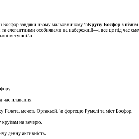
кі Босфор завдяки цьому мальовничому \n
Круїзу Босфор з пізнім
а елегантними особняками на набережній—і все це під час смачн
ької метушні.\n
сфору.
д час плавання.
у Галата, мечеть Ортакьой, \n фортецю Румелі та міст Босфор.
у круїзам на вечерю.
ничу денну активність.