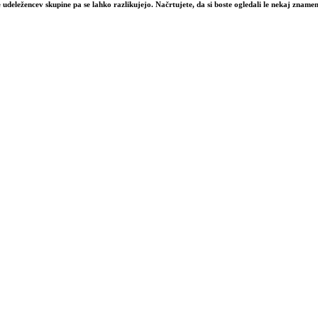
 udeležencev skupine pa se lahko razlikujejo. Načrtujete, da si boste ogledali le nekaj zname