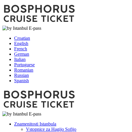
Croatian
English
French
German
Italian
Portuguese
Romanian
Russian
Spanish
Znamenitosti Istanbula
Vstopnice za Hagijo Sofijo