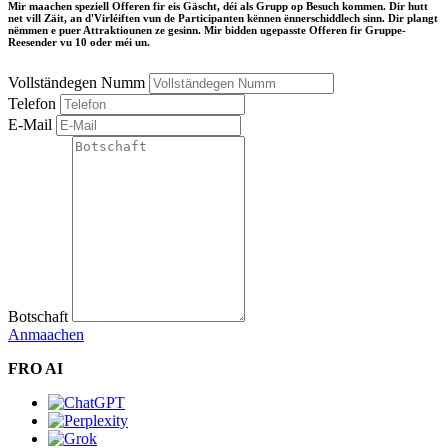
Mir maachen speziell Offeren fir eis Gäscht, déi als Grupp op Besuch kommen. Dir hutt
net vill Zäit, an d'Virléiften vun de Participanten kënnen ënnerschiddlech sinn. Dir plangt
nëmmen e puer Attraktiounen ze gesinn. Mir bidden ugepasste Offeren fir Gruppe-
Reesender vu 10 oder méi un.
Vollständegen Numm
Telefon
E-Mail
Botschaft
Anmaachen
FRO AI