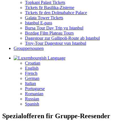
Topkapi Palast Tickets
Tickets fir Basilika-Zisterne
Tickets fir den Dolmabahce Palace
Galata Tower Tickets
Istanbul E-pass
Bursa Tour Day Trip vu Istanbul
Bozdag Film Plateau Tours
Dagestour zur Gallipoli-Route ab Istanbul
Troy-Tour Dagestour vun Istanbul
Grouppersounen
Language
Croatian
English
French
German
Italian
Portuguese
Romanian
Russian
Spanish
Spezialofferen fir Gruppe-Reesender