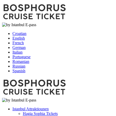
Croatian
English
French
German
Italian
Portuguese
Romanian
Russian
Spanish
Istanbul Attraktiounen
Hagia Sophia Tickets