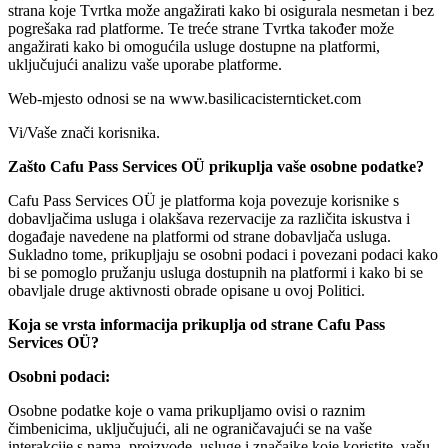
strana koje Tvrtka može angažirati kako bi osigurala nesmetan i bez
pogrešaka rad platforme. Te treće strane Tvrtka također može
angažirati kako bi omogućila usluge dostupne na platformi,
uključujući analizu vaše uporabe platforme.
Web-mjesto odnosi se na www.basilicacisternticket.com
Vi/Vaše znači korisnika.
Zašto Cafu Pass Services OÜ prikuplja vaše osobne podatke?
Cafu Pass Services OÜ je platforma koja povezuje korisnike s
dobavljačima usluga i olakšava rezervacije za različita iskustva i
događaje navedene na platformi od strane dobavljača usluga.
Sukladno tome, prikupljaju se osobni podaci i povezani podaci kako
bi se pomoglo pružanju usluga dostupnih na platformi i kako bi se
obavljale druge aktivnosti obrade opisane u ovoj Politici.
Koja se vrsta informacija prikuplja od strane Cafu Pass
Services OÜ?
Osobni podaci:
Osobne podatke koje o vama prikupljamo ovisi o raznim
čimbenicima, uključujući, ali ne ograničavajući se na vaše
interakcije s nama, proizvode, usluge i značajke koje koristite, vašu