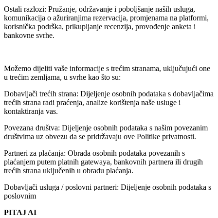
Ostali razlozi: Pružanje, održavanje i poboljšanje naših usluga,
komunikacija o ažuriranjima rezervacija, promjenama na platformi,
korisnička podrška, prikupljanje recenzija, provođenje anketa i
bankovne svrhe.
Možemo dijeliti vaše informacije s trećim stranama, uključujući one
u trećim zemljama, u svrhe kao što su:
Dobavljači trećih strana: Dijeljenje osobnih podataka s dobavljačima
trećih strana radi praćenja, analize korištenja naše usluge i
kontaktiranja vas.
Povezana društva: Dijeljenje osobnih podataka s našim povezanim
društvima uz obvezu da se pridržavaju ove Politike privatnosti.
Partneri za plaćanja: Obrada osobnih podataka povezanih s
plaćanjem putem platnih gatewaya, bankovnih partnera ili drugih
trećih strana uključenih u obradu plaćanja.
Dobavljači usluga / poslovni partneri: Dijeljenje osobnih podataka s
poslovnim
PITAJ AI