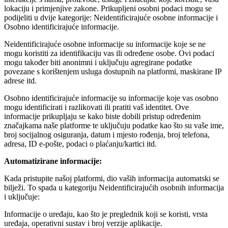
lokaciju i primjenjive zakone. Prikupljeni osobni podaci mogu se
podijeliti u dvije kategorije: Neidentificirajuće osobne informacije i
Osobno identificirajuće informacije.
Neidentificirajuće osobne informacije su informacije koje se ne
mogu koristiti za identifikaciju vas ili određene osobe. Ovi podaci
mogu također biti anonimni i uključuju agregirane podatke
povezane s korištenjem usluga dostupnih na platformi, maskirane IP
adrese itd.
Osobno identificirajuće informacije su informacije koje vas osobno
mogu identificirati i razlikovati ili pratiti vaš identitet. Ove
informacije prikupljaju se kako biste dobili pristup određenim
značajkama naše platforme te uključuju podatke kao što su vaše ime,
broj socijalnog osiguranja, datum i mjesto rođenja, broj telefona,
adresa, ID e-pošte, podaci o plaćanju/kartici itd.
Automatizirane informacije:
Kada pristupite našoj platformi, dio vaših informacija automatski se
bilježi. To spada u kategoriju Neidentificirajućih osobnih informacija
i uključuje:
Informacije o uređaju, kao što je preglednik koji se koristi, vrsta
uređaja, operativni sustav i broj verzije aplikacije.