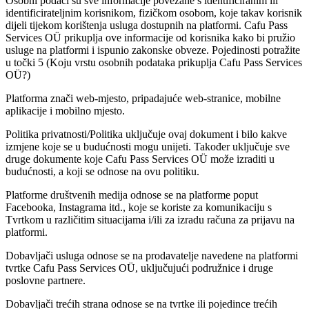
Osobni podaci su sve informacije povezane s identificiranim ili
identificirateljnim korisnikom, fizičkom osobom, koje takav korisnik
dijeli tijekom korištenja usluga dostupnih na platformi. Cafu Pass
Services OÜ prikuplja ove informacije od korisnika kako bi pružio
usluge na platformi i ispunio zakonske obveze. Pojedinosti potražite
u točki 5 (Koju vrstu osobnih podataka prikuplja Cafu Pass Services
OÜ?)
Platforma znači web-mjesto, pripadajuće web-stranice, mobilne
aplikacije i mobilno mjesto.
Politika privatnosti/Politika uključuje ovaj dokument i bilo kakve
izmjene koje se u budućnosti mogu unijeti. Također uključuje sve
druge dokumente koje Cafu Pass Services OÜ može izraditi u
budućnosti, a koji se odnose na ovu politiku.
Platforme društvenih medija odnose se na platforme poput
Facebooka, Instagrama itd., koje se koriste za komunikaciju s
Tvrtkom u različitim situacijama i/ili za izradu računa za prijavu na
platformi.
Dobavljači usluga odnose se na prodavatelje navedene na platformi
tvrtke Cafu Pass Services OÜ, uključujući podružnice i druge
poslovne partnere.
Dobavljači trećih strana odnose se na tvrtke ili pojedince trećih