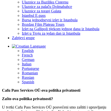
Ulaznice za Baziliku Cisternu
Ulaznice za palaču Dolmabahce
Ulaznice za toranj Galata
Istanbul E-pass
Bursa jednodnevni izlet iz Istanbula
Bozdag Film Plateau Tours
Izlet na Gallipoli tijekom jednog dana iz Istanbula
Izlet u Troju za jedan dan iz Istanbula
Zahtjevi grupe
Language
English
French
German
Italian
Portuguese
Romanian
Russian
Spanish
Cafu Pass Services OÜ-ova politika privatnosti
Zašto ova politika privatnosti?
U tvrtki Cafu Pass Services OÜ posvećeni smo zaštiti i upravljanju