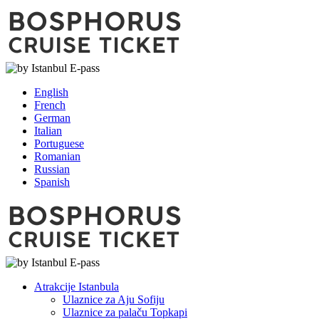
English
French
German
Italian
Portuguese
Romanian
Russian
Spanish
Atrakcije Istanbula
Ulaznice za Aju Sofiju
Ulaznice za palaču Topkapi