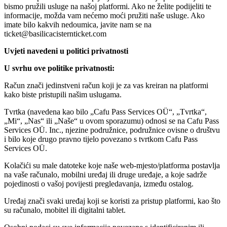
bismo pružili usluge na našoj platformi. Ako ne želite podijeliti te
informacije, možda vam nećemo moći pružiti naše usluge. Ako
imate bilo kakvih nedoumica, javite nam se na
ticket@basilicacisternticket.com
Uvjeti navedeni u politici privatnosti
U svrhu ove politike privatnosti:
Račun znači jedinstveni račun koji je za vas kreiran na platformi
kako biste pristupili našim uslugama.
Tvrtka (navedena kao bilo „Cafu Pass Services OÜ“, „Tvrtka“,
„Mi“, „Nas“ ili „Naše“ u ovom sporazumu) odnosi se na Cafu Pass
Services OÜ. Inc., njezine podružnice, podružnice ovisne o društvu
i bilo koje drugo pravno tijelo povezano s tvrtkom Cafu Pass
Services OÜ.
Kolačići su male datoteke koje naše web-mjesto/platforma postavlja
na vaše računalo, mobilni uređaj ili druge uređaje, a koje sadrže
pojedinosti o vašoj povijesti pregledavanja, između ostalog.
Uređaj znači svaki uređaj koji se koristi za pristup platformi, kao što
su računalo, mobitel ili digitalni tablet.