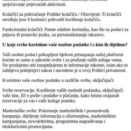
sprječavanje prijevarnih aktivnosti.
Kolačići za prihvaćanje Politike kolačića / Obavijesti: Ti kolačići
utvrđuju jesu li korisnici prihvatili korištenje kolačića.
Funkcionalni kolačići: Pamte odabire korisnika, kao što su podaci za
prijavu ili postavke jezika, za personaliziranije iskustvo.
U koje svrhe koristimo vaše osobne podatke i s kim ih dijelimo?
Vaši osobni podaci prikupljeni tijekom pristupanja našoj platformi
koriste se samo u zakonite svrhe i za pružanje naših usluga vama.
Ne prodajemo niti iznajmljujemo te informacije nikome, osim ako to
zahtijeva primjenjivi zakon i navedeno je u ovoj Politici privatnosti.
Koristimo vaše osobne podatke u različite svrhe, uključujući:
Svrhe rezervacije: Korištenje vaših osobnih podataka, uključujući
vaše ime, ID e-pošte i podatke o plaćanju, kako bismo osigurali
rezervacije za vas i vaše kolege putnike.
Marketinške svrhe: Pokretanje marketinških i promotivnih
kampanja, dijeljenje informacija o ažuriranjima, marketinškim
kampanjama, newsletterima, programima nagrađivanja i
ekskluzivnim promocijama.