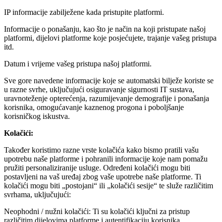
IP informacije zabilježene kada pristupite platformi.
Informacije o ponašanju, kao što je način na koji pristupate našoj
platformi, dijelovi platforme koje posjećujete, trajanje vašeg pristupa
itd.
Datum i vrijeme vašeg pristupa našoj platformi.
Sve gore navedene informacije koje se automatski bilježe koriste se
u razne svrhe, uključujući osiguravanje sigurnosti IT sustava,
uravnoteženje opterećenja, razumijevanje demografije i ponašanja
korisnika, omogućavanje kaznenog progona i poboljšanje
korisničkog iskustva.
Kolačići:
Također koristimo razne vrste kolačića kako bismo pratili vašu
upotrebu naše platforme i pohranili informacije koje nam pomažu
pružiti personaliziranije usluge. Određeni kolačići mogu biti
postavljeni na vaš uređaj zbog vaše upotrebe naše platforme. Ti
kolačići mogu biti „postojani“ ili „kolačići sesije“ te služe različitim
svrhama, uključujući:
Neophodni / nužni kolačići: Ti su kolačići ključni za pristup
različitim dijelovima platforme i autentifikaciju korisnika,