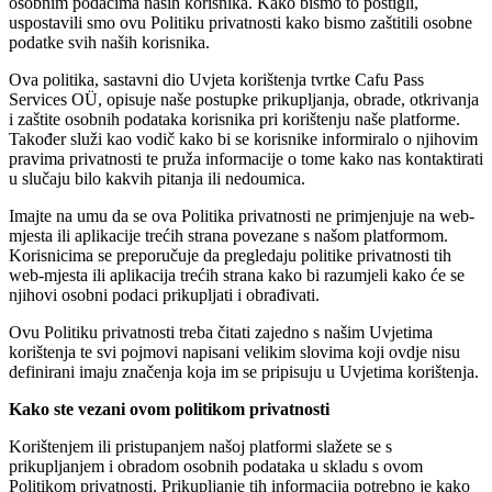
osobnim podacima naših korisnika. Kako bismo to postigli,
uspostavili smo ovu Politiku privatnosti kako bismo zaštitili osobne
podatke svih naših korisnika.
Ova politika, sastavni dio Uvjeta korištenja tvrtke Cafu Pass
Services OÜ, opisuje naše postupke prikupljanja, obrade, otkrivanja
i zaštite osobnih podataka korisnika pri korištenju naše platforme.
Također služi kao vodič kako bi se korisnike informiralo o njihovim
pravima privatnosti te pruža informacije o tome kako nas kontaktirati
u slučaju bilo kakvih pitanja ili nedoumica.
Imajte na umu da se ova Politika privatnosti ne primjenjuje na web-
mjesta ili aplikacije trećih strana povezane s našom platformom.
Korisnicima se preporučuje da pregledaju politike privatnosti tih
web-mjesta ili aplikacija trećih strana kako bi razumjeli kako će se
njihovi osobni podaci prikupljati i obrađivati.
Ovu Politiku privatnosti treba čitati zajedno s našim Uvjetima
korištenja te svi pojmovi napisani velikim slovima koji ovdje nisu
definirani imaju značenja koja im se pripisuju u Uvjetima korištenja.
Kako ste vezani ovom politikom privatnosti
Korištenjem ili pristupanjem našoj platformi slažete se s
prikupljanjem i obradom osobnih podataka u skladu s ovom
Politikom privatnosti. Prikupljanje tih informacija potrebno je kako