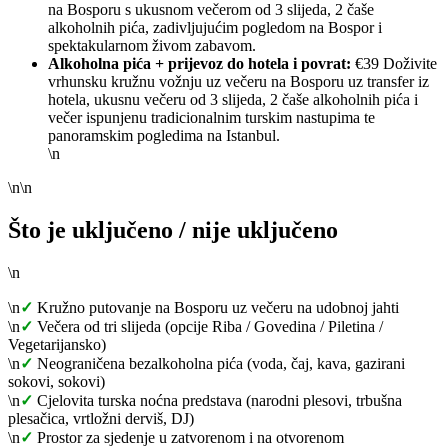
na Bosporu s ukusnom večerom od 3 slijeda, 2 čaše
alkoholnih pića, zadivljujućim pogledom na Bospor i
spektakularnom živom zabavom.
Alkoholna pića + prijevoz do hotela i povrat:
€39 Doživite
vrhunsku kružnu vožnju uz večeru na Bosporu uz transfer iz
hotela, ukusnu večeru od 3 slijeda, 2 čaše alkoholnih pića i
večer ispunjenu tradicionalnim turskim nastupima te
panoramskim pogledima na Istanbul.
\n
\n\n
Što je uključeno / nije uključeno
\n
\n
✓
Kružno putovanje na Bosporu uz večeru na udobnoj jahti
\n
✓
Večera od tri slijeda (opcije Riba / Govedina / Piletina /
Vegetarijansko)
\n
✓
Neograničena bezalkoholna pića (voda, čaj, kava, gazirani
sokovi, sokovi)
\n
✓
Cjelovita turska noćna predstava (narodni plesovi, trbušna
plesačica, vrtložni derviš, DJ)
\n
✓
Prostor za sjedenje u zatvorenom i na otvorenom