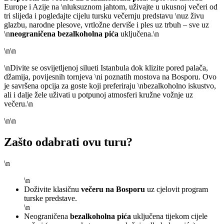
Europe i Azije na \nluksuznom jahtom, uživajte u ukusnoj večeri od
tri slijeda i pogledajte cijelu tursku večernju predstavu \nuz živu
glazbu, narodne plesove, vrtložne derviše i ples uz trbuh – sve uz
\n
neograničena bezalkoholna pića
uključena.\n
\n\n
\nDivite se osvijetljenoj silueti Istanbula dok klizite pored palača,
džamija, povijesnih tornjeva \ni poznatih mostova na Bosporu. Ovo
je savršena opcija za goste koji preferiraju \nbezalkoholno iskustvo,
ali i dalje žele uživati u potpunoj atmosferi kružne vožnje uz
večeru.\n
\n\n
Zašto odabrati ovu turu?
\n
\n
Doživite klasičnu
večeru na Bosporu
uz cjelovit program
turske predstave.
\n
Neograničena
bezalkoholna pića
uključena tijekom cijele