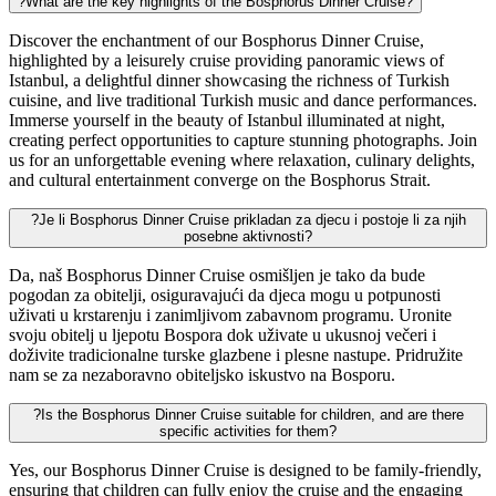
?
What are the key highlights of the Bosphorus Dinner Cruise?
Discover the enchantment of our Bosphorus Dinner Cruise,
highlighted by a leisurely cruise providing panoramic views of
Istanbul, a delightful dinner showcasing the richness of Turkish
cuisine, and live traditional Turkish music and dance performances.
Immerse yourself in the beauty of Istanbul illuminated at night,
creating perfect opportunities to capture stunning photographs. Join
us for an unforgettable evening where relaxation, culinary delights,
and cultural entertainment converge on the Bosphorus Strait.
?
Je li Bosphorus Dinner Cruise prikladan za djecu i postoje li za njih
posebne aktivnosti?
Da, naš Bosphorus Dinner Cruise osmišljen je tako da bude
pogodan za obitelji, osiguravajući da djeca mogu u potpunosti
uživati u krstarenju i zanimljivom zabavnom programu. Uronite
svoju obitelj u ljepotu Bospora dok uživate u ukusnoj večeri i
doživite tradicionalne turske glazbene i plesne nastupe. Pridružite
nam se za nezaboravno obiteljsko iskustvo na Bosporu.
?
Is the Bosphorus Dinner Cruise suitable for children, and are there
specific activities for them?
Yes, our Bosphorus Dinner Cruise is designed to be family-friendly,
ensuring that children can fully enjoy the cruise and the engaging