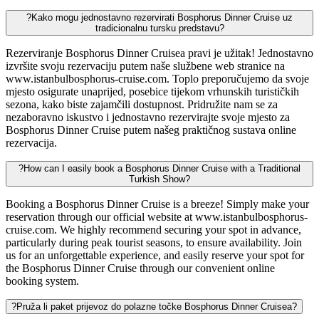
?
Kako mogu jednostavno rezervirati Bosphorus Dinner Cruise uz
tradicionalnu tursku predstavu?
Rezerviranje Bosphorus Dinner Cruisea pravi je užitak! Jednostavno
izvršite svoju rezervaciju putem naše službene web stranice na
www.istanbulbosphorus-cruise.com. Toplo preporučujemo da svoje
mjesto osigurate unaprijed, posebice tijekom vrhunskih turističkih
sezona, kako biste zajamčili dostupnost. Pridružite nam se za
nezaboravno iskustvo i jednostavno rezervirajte svoje mjesto za
Bosphorus Dinner Cruise putem našeg praktičnog sustava online
rezervacija.
?
How can I easily book a Bosphorus Dinner Cruise with a Traditional
Turkish Show?
Booking a Bosphorus Dinner Cruise is a breeze! Simply make your
reservation through our official website at www.istanbulbosphorus-
cruise.com. We highly recommend securing your spot in advance,
particularly during peak tourist seasons, to ensure availability. Join
us for an unforgettable experience, and easily reserve your spot for
the Bosphorus Dinner Cruise through our convenient online
booking system.
?
Pruža li paket prijevoz do polazne točke Bosphorus Dinner Cruisea?