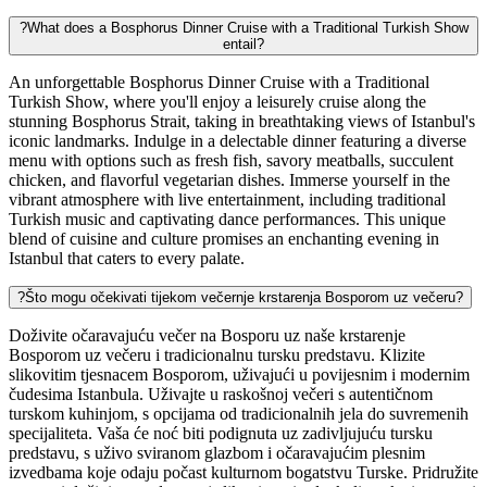
?
What does a Bosphorus Dinner Cruise with a Traditional Turkish Show
entail?
An unforgettable Bosphorus Dinner Cruise with a Traditional
Turkish Show, where you'll enjoy a leisurely cruise along the
stunning Bosphorus Strait, taking in breathtaking views of Istanbul's
iconic landmarks. Indulge in a delectable dinner featuring a diverse
menu with options such as fresh fish, savory meatballs, succulent
chicken, and flavorful vegetarian dishes. Immerse yourself in the
vibrant atmosphere with live entertainment, including traditional
Turkish music and captivating dance performances. This unique
blend of cuisine and culture promises an enchanting evening in
Istanbul that caters to every palate.
?
Što mogu očekivati tijekom večernje krstarenja Bosporom uz večeru?
Doživite očaravajuću večer na Bosporu uz naše krstarenje
Bosporom uz večeru i tradicionalnu tursku predstavu. Klizite
slikovitim tjesnacem Bosporom, uživajući u povijesnim i modernim
čudesima Istanbula. Uživajte u raskošnoj večeri s autentičnom
turskom kuhinjom, s opcijama od tradicionalnih jela do suvremenih
specijaliteta. Vaša će noć biti podignuta uz zadivljujuću tursku
predstavu, s uživo sviranom glazbom i očaravajućim plesnim
izvedbama koje odaju počast kulturnom bogatstvu Turske. Pridružite