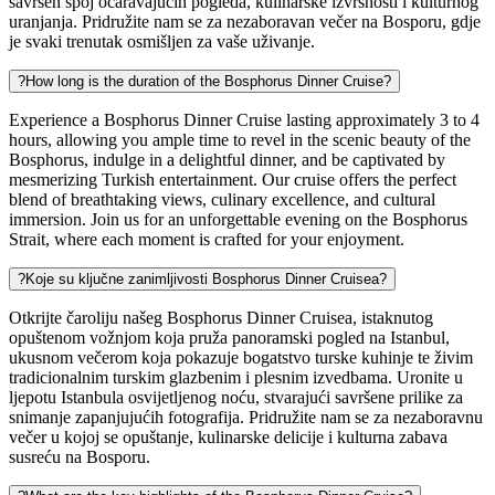
savršen spoj očaravajućih pogleda, kulinarske izvrsnosti i kulturnog
uranjanja. Pridružite nam se za nezaboravan večer na Bosporu, gdje
je svaki trenutak osmišljen za vaše uživanje.
?
How long is the duration of the Bosphorus Dinner Cruise?
Experience a Bosphorus Dinner Cruise lasting approximately 3 to 4
hours, allowing you ample time to revel in the scenic beauty of the
Bosphorus, indulge in a delightful dinner, and be captivated by
mesmerizing Turkish entertainment. Our cruise offers the perfect
blend of breathtaking views, culinary excellence, and cultural
immersion. Join us for an unforgettable evening on the Bosphorus
Strait, where each moment is crafted for your enjoyment.
?
Koje su ključne zanimljivosti Bosphorus Dinner Cruisea?
Otkrijte čaroliju našeg Bosphorus Dinner Cruisea, istaknutog
opuštenom vožnjom koja pruža panoramski pogled na Istanbul,
ukusnom večerom koja pokazuje bogatstvo turske kuhinje te živim
tradicionalnim turskim glazbenim i plesnim izvedbama. Uronite u
ljepotu Istanbula osvijetljenog noću, stvarajući savršene prilike za
snimanje zapanjujućih fotografija. Pridružite nam se za nezaboravnu
večer u kojoj se opuštanje, kulinarske delicije i kulturna zabava
susreću na Bosporu.