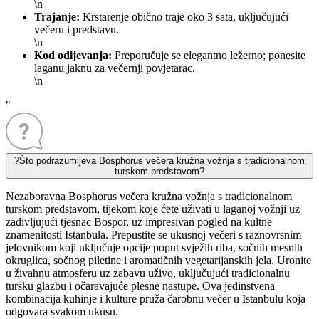
\n
Trajanje:
Krstarenje obično traje oko 3 sata, uključujući
večeru i predstavu.
\n
Kod odijevanja:
Preporučuje se elegantno ležerno; ponesite
laganu jaknu za večernji povjetarac.
\n
"
?
Što podrazumijeva Bosphorus večera kružna vožnja s tradicionalnom
turskom predstavom?
Nezaboravna Bosphorus večera kružna vožnja s tradicionalnom
turskom predstavom, tijekom koje ćete uživati u laganoj vožnji uz
zadivljujući tjesnac Bospor, uz impresivan pogled na kultne
znamenitosti Istanbula. Prepustite se ukusnoj večeri s raznovrsnim
jelovnikom koji uključuje opcije poput svježih riba, sočnih mesnih
okruglica, sočnog piletine i aromatičnih vegetarijanskih jela. Uronite
u živahnu atmosferu uz zabavu uživo, uključujući tradicionalnu
tursku glazbu i očaravajuće plesne nastupe. Ova jedinstvena
kombinacija kuhinje i kulture pruža čarobnu večer u Istanbulu koja
odgovara svakom ukusu.