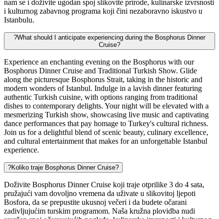
nam se i doživite ugodan spoj slikovite prirode, kulinarske izvrsnosti
i kulturnog zabavnog programa koji čini nezaboravno iskustvo u
Istanbulu.
?
What should I anticipate experiencing during the Bosphorus Dinner
Cruise?
Experience an enchanting evening on the Bosphorus with our
Bosphorus Dinner Cruise and Traditional Turkish Show. Glide
along the picturesque Bosphorus Strait, taking in the historic and
modern wonders of Istanbul. Indulge in a lavish dinner featuring
authentic Turkish cuisine, with options ranging from traditional
dishes to contemporary delights. Your night will be elevated with a
mesmerizing Turkish show, showcasing live music and captivating
dance performances that pay homage to Turkey's cultural richness.
Join us for a delightful blend of scenic beauty, culinary excellence,
and cultural entertainment that makes for an unforgettable Istanbul
experience.
?
Koliko traje Bosphorus Dinner Cruise?
Doživite Bosphorus Dinner Cruise koji traje otprilike 3 do 4 sata,
pružajući vam dovoljno vremena da uživate u slikovitoj ljepoti
Bosfora, da se prepustite ukusnoj večeri i da budete očarani
zadivljujućim turskim programom. Naša kružna plovidba nudi