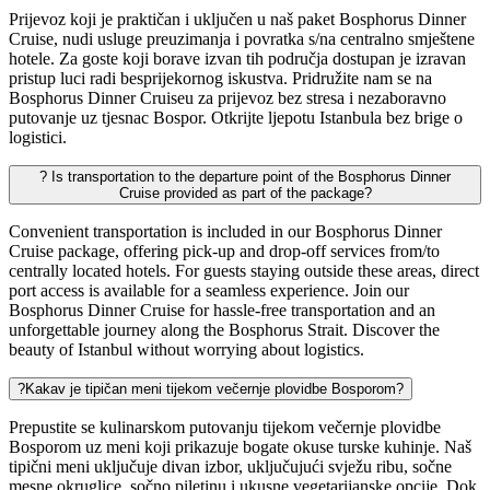
Prijevoz koji je praktičan i uključen u naš paket Bosphorus Dinner
Cruise, nudi usluge preuzimanja i povratka s/na centralno smještene
hotele. Za goste koji borave izvan tih područja dostupan je izravan
pristup luci radi besprijekornog iskustva. Pridružite nam se na
Bosphorus Dinner Cruiseu za prijevoz bez stresa i nezaboravno
putovanje uz tjesnac Bospor. Otkrijte ljepotu Istanbula bez brige o
logistici.
?
Is transportation to the departure point of the Bosphorus Dinner
Cruise provided as part of the package?
Convenient transportation is included in our Bosphorus Dinner
Cruise package, offering pick-up and drop-off services from/to
centrally located hotels. For guests staying outside these areas, direct
port access is available for a seamless experience. Join our
Bosphorus Dinner Cruise for hassle-free transportation and an
unforgettable journey along the Bosphorus Strait. Discover the
beauty of Istanbul without worrying about logistics.
?
Kakav je tipičan meni tijekom večernje plovidbe Bosporom?
Prepustite se kulinarskom putovanju tijekom večernje plovidbe
Bosporom uz meni koji prikazuje bogate okuse turske kuhinje. Naš
tipični meni uključuje divan izbor, uključujući svježu ribu, sočne
mesne okruglice, sočno piletinu i ukusne vegetarijanske opcije. Dok