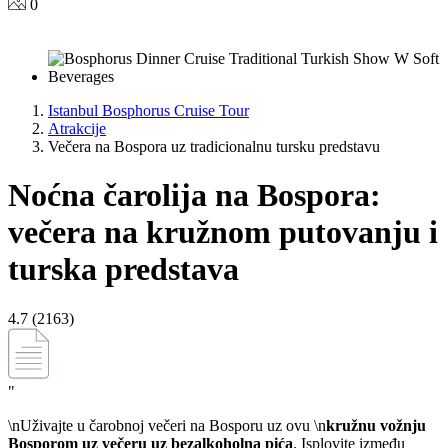
0
Istanbul Bosphorus Cruise Tour
Atrakcije
Večera na Bospora uz tradicionalnu tursku predstavu
Noćna čarolija na Bospora:
večera na kružnom putovanju i
turska predstava
4.7 (2163)
"
\nUživajte u čarobnoj večeri na Bosporu uz ovu \n
kružnu vožnju
Bosporom uz večeru uz bezalkoholna pića
. Isplovite između