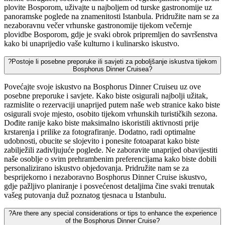
plovite Bosporom, uživajte u najboljem od turske gastronomije uz
panoramske poglede na znamenitosti Istanbula. Pridružite nam se za
nezaboravnu večer vrhunske gastronomije tijekom večernje
plovidbe Bosporom, gdje je svaki obrok pripremljen do savršenstva
kako bi unaprijedio vaše kulturno i kulinarsko iskustvo.
?
Postoje li posebne preporuke ili savjeti za poboljšanje iskustva tijekom
Bosphorus Dinner Cruisea?
Povećajte svoje iskustvo na Bosphorus Dinner Cruiseu uz ove
posebne preporuke i savjete. Kako biste osigurali najbolji užitak,
razmislite o rezervaciji unaprijed putem naše web stranice kako biste
osigurali svoje mjesto, osobito tijekom vrhunskih turističkih sezona.
Dođite ranije kako biste maksimalno iskoristili aktivnosti prije
krstarenja i prilike za fotografiranje. Dodatno, radi optimalne
udobnosti, obucite se slojevito i ponesite fotoaparat kako biste
zabilježili zadivljujuće poglede. Ne zaboravite unaprijed obavijestiti
naše osoblje o svim prehrambenim preferencijama kako biste dobili
personalizirano iskustvo objedovanja. Pridružite nam se za
besprijekorno i nezaboravno Bosphorus Dinner Cruise iskustvo,
gdje pažljivo planiranje i posvećenost detaljima čine svaki trenutak
vašeg putovanja duž poznatog tjesnaca u Istanbulu.
?
Are there any special considerations or tips to enhance the experience
of the Bosphorus Dinner Cruise?