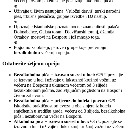
večeri (u ovom paketu se ne poslužuju alkoholna pića).
\n
Uživajte u živim nastupima: Vrtložni derviš, turski narodni
ples, trbušna plesačica, grupne izvedbe i DJ nastup.
\n
Upoznajte Istanbulske poznate noćne znamenitosti: palača
Dolmabahçe, Galata toranj, Djevičanski toranj, džamija
Ortaköy, mostovi na Bosporu i još mnogo toga.
\n
Pogodno za obitelji, parove i grupe koje preferiraju
bezalkoholnu
večernju opciju.
Odaberite željenu opciju
Bezalkoholna pića + izravan susret u luci:
€25 Upoznajte
se izravno u luci i uživajte u luksuznoj kružnoj vožnji uz
večeru na Bosporu s ukusnom večerom od 3 slijeda,
bezalkoholnim pićima, zadivljujućim pogledom na Bospor i
živom zabavom.
Bezalkoholna pića + prijevoz do hotela i povrat:
€29
Iskoristite praktičnost prijevoza u oba smjera iz hotela
smještenih u središtu grada, večeru od 3 slijeda, bezalkoholna
pića i nezaboravnu večer na Bosporu.
Alkoholna pića + izravan susret u luci:
€35 Upoznajte se
izravno u luci i uživajte u luksuznoj kružnoj vožnji uz večeru