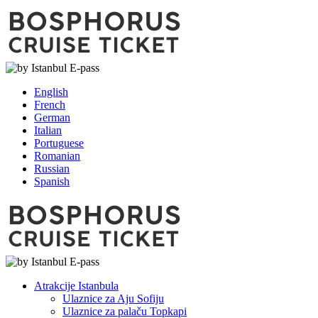
English
French
German
Italian
Portuguese
Romanian
Russian
Spanish
Atrakcije Istanbula
Ulaznice za Aju Sofiju
Ulaznice za palaču Topkapi