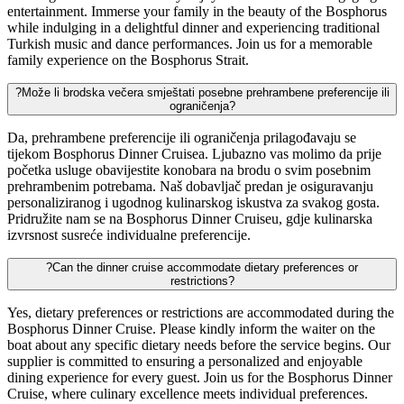
entertainment. Immerse your family in the beauty of the Bosphorus
while indulging in a delightful dinner and experiencing traditional
Turkish music and dance performances. Join us for a memorable
family experience on the Bosphorus Strait.
?
Može li brodska večera smještati posebne prehrambene preferencije ili
ograničenja?
Da, prehrambene preferencije ili ograničenja prilagođavaju se
tijekom Bosphorus Dinner Cruisea. Ljubazno vas molimo da prije
početka usluge obavijestite konobara na brodu o svim posebnim
prehrambenim potrebama. Naš dobavljač predan je osiguravanju
personaliziranog i ugodnog kulinarskog iskustva za svakog gosta.
Pridružite nam se na Bosphorus Dinner Cruiseu, gdje kulinarska
izvrsnost susreće individualne preferencije.
?
Can the dinner cruise accommodate dietary preferences or
restrictions?
Yes, dietary preferences or restrictions are accommodated during the
Bosphorus Dinner Cruise. Please kindly inform the waiter on the
boat about any specific dietary needs before the service begins. Our
supplier is committed to ensuring a personalized and enjoyable
dining experience for every guest. Join us for the Bosphorus Dinner
Cruise, where culinary excellence meets individual preferences.