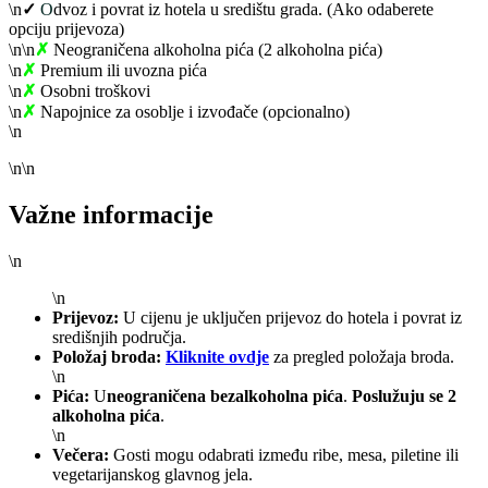
\n
✓
O
dvoz i povrat iz hotela u središtu grada. (Ako odaberete
opciju prijevoza)
\n\n
✗
Neograničena alkoholna pića (2 alkoholna pića)
\n
✗
Premium ili uvozna pića
\n
✗
Osobni troškovi
\n
✗
Napojnice za osoblje i izvođače (opcionalno)
\n
\n\n
Važne informacije
\n
\n
Prijevoz:
U cijenu je uključen prijevoz do hotela i povrat iz
središnjih područja.
Položaj broda:
Kliknite ovdje
za pregled položaja broda.
\n
Pića:
U
neograničena bezalkoholna pića
.
Poslužuju se 2
alkoholna pića
.
\n
Večera:
Gosti mogu odabrati između ribe, mesa, piletine ili
vegetarijanskog glavnog jela.