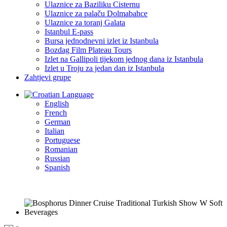
Ulaznice za Baziliku Cisternu
Ulaznice za palaču Dolmabahce
Ulaznice za toranj Galata
Istanbul E-pass
Bursa jednodnevni izlet iz Istanbula
Bozdag Film Plateau Tours
Izlet na Gallipoli tijekom jednog dana iz Istanbula
Izlet u Troju za jedan dan iz Istanbula
Zahtjevi grupe
Language
English
French
German
Italian
Portuguese
Romanian
Russian
Spanish