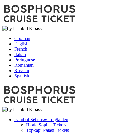
Croatian
English
French
Italian
Portuguese
Romanian
Russian
Spanish
Istanbul Sehenswürdigkeiten
Hagia Sophia Tickets
Topkapi-Palast-Tickets