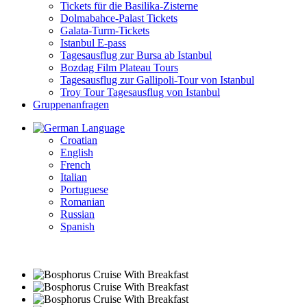
Tickets für die Basilika-Zisterne
Dolmabahce-Palast Tickets
Galata-Turm-Tickets
Istanbul E-pass
Tagesausflug zur Bursa ab Istanbul
Bozdag Film Plateau Tours
Tagesausflug zur Gallipoli-Tour von Istanbul
Troy Tour Tagesausflug von Istanbul
Gruppenanfragen
Language
Croatian
English
French
Italian
Portuguese
Romanian
Russian
Spanish