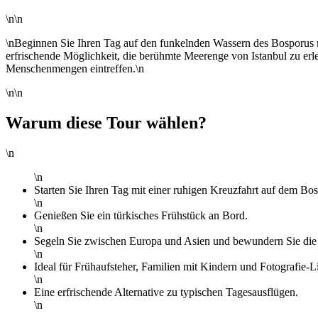
\n\n
\nBeginnen Sie Ihren Tag auf den funkelnden Wassern des Bosporus m
erfrischende Möglichkeit, die berühmte Meerenge von Istanbul zu er
Menschenmengen eintreffen.\n
\n\n
Warum diese Tour wählen?
\n
\n
Starten Sie Ihren Tag mit einer ruhigen Kreuzfahrt auf dem Bo
\n
Genießen Sie ein türkisches Frühstück an Bord.
\n
Segeln Sie zwischen Europa und Asien und bewundern Sie die 
\n
Ideal für Frühaufsteher, Familien mit Kindern und Fotografie-L
\n
Eine erfrischende Alternative zu typischen Tagesausflügen.
\n