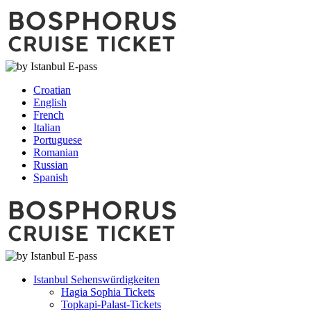
Croatian
English
French
Italian
Portuguese
Romanian
Russian
Spanish
Istanbul Sehenswürdigkeiten
Hagia Sophia Tickets
Topkapi-Palast-Tickets