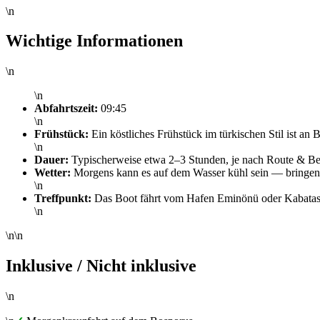
\n
Wichtige Informationen
\n
\n
Abfahrtszeit:
09:45
\n
Frühstück:
Ein köstliches Frühstück im türkischen Stil ist an B
\n
Dauer:
Typischerweise etwa 2–3 Stunden, je nach Route & B
Wetter:
Morgens kann es auf dem Wasser kühl sein — bringen S
\n
Treffpunkt:
Das Boot fährt vom Hafen Eminönü oder Kabatas a
\n
\n\n
Inklusive / Nicht inklusive
\n