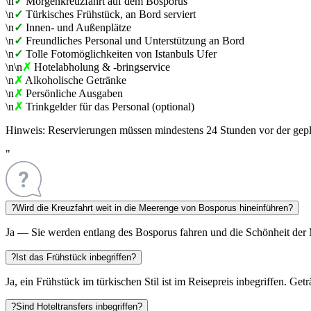
\n
✓
Morgenkreuzfahrt auf dem Bosporus
\n
✓
Türkisches Frühstück, an Bord serviert
\n
✓
Innen- und Außenplätze
\n
✓
Freundliches Personal und Unterstützung an Bord
\n
✓
Tolle Fotomöglichkeiten von Istanbuls Ufer
\n\n
✗
Hotelabholung & -bringservice
\n
✗
Alkoholische Getränke
\n
✗
Persönliche Ausgaben
\n
✗
Trinkgelder für das Personal (optional)
Hinweis:
Reservierungen müssen mindestens 24 Stunden vor der geplan
"
?
Wird die Kreuzfahrt weit in die Meerenge von Bosporus hineinführen?
Ja — Sie werden entlang des Bosporus fahren und die Schönheit der 
?
Ist das Frühstück inbegriffen?
Ja, ein Frühstück im türkischen Stil ist im Reisepreis inbegriffen. Get
?
Sind Hoteltransfers inbegriffen?