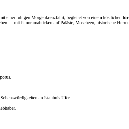
it einer ruhigen Morgenkreuzfahrt, begleitet von einem köstlichen
tü
leben — mit Panoramablicken auf Paläste, Moscheen, historische Herr
sporus.
Sehenswürdigkeiten an Istanbuls Ufer.
iebhaber.