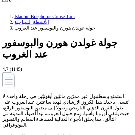
0
Istanbul Bosphorus Cruise Tour
الأنشطة السياحية
جولة غولدن هورن والبوسفور عند الغروب
جولة غولدن هورن والبوسفور
عند الغروب
4.7 (1145)
استمتع بإسطنبول عبر ممرّين مائيّين أيقونيّين في رحلة واحدة لا
تُنسى. يأخذك هذا الكروز الإرشادي لمدة ساعتين عند الغروب على
طول القرن الذهبي التاريخي وصولًا إلى مضيق البوسفور الرائع،
حيث يلتقي أوروبا وآسيا. ومع حلول الغروب، تبدأ أضواء المدينة في
التألّق، مما يخلق الأجواء المثالية لمشاهدة المعالم والتصوير
الفوتوغرافي.