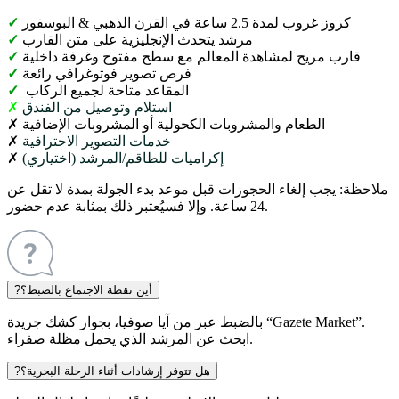
كروز غروب لمدة 2.5 ساعة في القرن الذهبي & البوسفور
✓
مرشد يتحدث الإنجليزية على متن القارب
✓
قارب مريح لمشاهدة المعالم مع سطح مفتوح وغرفة داخلية
✓
فرص تصوير فوتوغرافي رائعة
✓
المقاعد متاحة لجميع الركاب
✓
استلام وتوصيل من الفندق
✗
الطعام والمشروبات الكحولية أو المشروبات الإضافية
✗
خدمات التصوير الاحترافية
✗
إكراميات للطاقم/المرشد (اختياري)
✗
ملاحظة:
يجب إلغاء الحجوزات قبل موعد بدء الجولة بمدة لا تقل عن
24 ساعة. وإلا فسيُعتبر ذلك بمثابة عدم حضور.
أين نقطة الاجتماع بالضبط؟
?
بالضبط عبر من آيا صوفيا، بجوار كشك جريدة “Gazete Market”.
ابحث عن المرشد الذي يحمل مظلة صفراء.
هل تتوفر إرشادات أثناء الرحلة البحرية؟
?