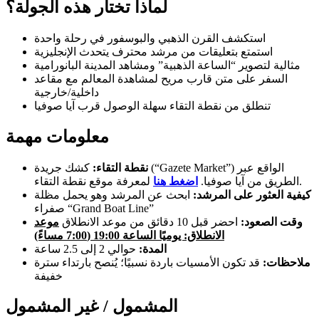
لماذا تختار هذه الجولة؟
استكشف القرن الذهبي والبوسفور في رحلة واحدة
استمتع بتعليقات من مرشد محترف يتحدث الإنجليزية
مثالية لتصوير “الساعة الذهبية” ومشاهد المدينة البانورامية
السفر على متن قارب مريح لمشاهدة المعالم مع مقاعد
داخلية/خارجية
تنطلق من نقطة التقاء سهلة الوصول قرب آيا صوفيا
معلومات مهمة
نقطة التقاء:
كشك جريدة (“Gazete Market”) الواقع عبر
لمعرفة موقع نقطة التقاء.
الطريق من آيا صوفيا.
اضغط هنا
كيفية العثور على المرشد:
ابحث عن المرشد وهو يحمل مظلة
صفراء “Grand Boat Line”
وقت الصعود:
احضر قبل 10 دقائق من موعد الانطلاق
موعد
الانطلاق: يوميًا الساعة 19:00 (7:00 مساءً)
المدة:
حوالي 2 إلى 2.5 ساعة
ملاحظات:
قد تكون الأمسيات باردة نسبيًا؛ يُنصح بارتداء سترة
خفيفة
المشمول / غير المشمول