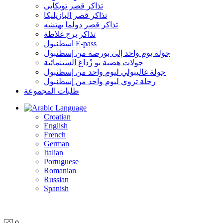
تذاكر قصر توبكابي
تذاكر قصر البازيليكا
تذاكر قصر دولما بهتشه
تذاكر برج غلاطة
اسطنبول E-pass
جولة يوم واحد إلى بورصة من إسطنبول
جولات هضبة بو زْداغ السينمائية
جولة غاليبولي ليوم واحد من إسطنبول
رحلة تروي ليوم واحد من إسطنبول
طلبات المجموعة
Language
Croatian
English
French
German
Italian
Portuguese
Romanian
Russian
Spanish