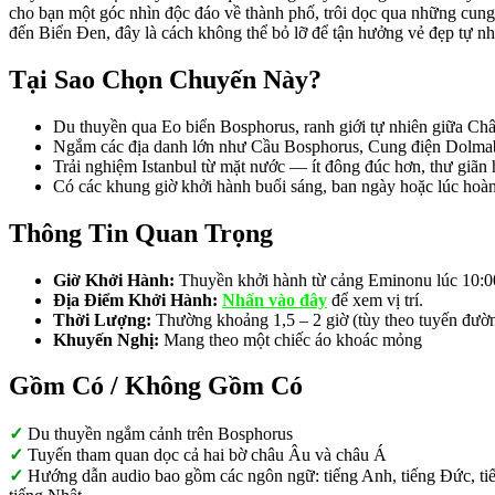
cho bạn một góc nhìn độc đáo về thành phố, trôi dọc qua những cung đi
đến Biển Đen, đây là cách không thể bỏ lỡ để tận hưởng vẻ đẹp tự nhi
Tại Sao Chọn Chuyến Này?
Du thuyền qua Eo biển Bosphorus, ranh giới tự nhiên giữa C
Ngắm các địa danh lớn như Cầu Bosphorus, Cung điện Dolmaba
Trải nghiệm Istanbul từ mặt nước — ít đông đúc hơn, thư giãn hơ
Có các khung giờ khởi hành buổi sáng, ban ngày hoặc lúc hoàn
Thông Tin Quan Trọng
Giờ Khởi Hành:
Thuyền khởi hành từ cảng Eminonu lúc 10:00 - 
Địa Điểm Khởi Hành:
Nhấn vào đây
để xem vị trí.
Thời Lượng:
Thường khoảng 1,5 – 2 giờ (tùy theo tuyến đườn
Khuyến Nghị:
Mang theo một chiếc áo khoác mỏng
Gồm Có / Không Gồm Có
✓
Du thuyền ngắm cảnh trên Bosphorus
✓
Tuyến tham quan dọc cả hai bờ châu Âu và châu Á
✓
Hướng dẫn audio bao gồm các ngôn ngữ: tiếng Anh, tiếng Đức, tiến