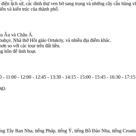
ện lịch sử, các dinh thự ven bờ sang trọng và những cây cầu hùng vĩ nố
ên và kiến trúc của thành phố.
hâu Âu và Châu Á.
hçe, Nhà thờ Hồi giáo Ortaköy, và nhiều địa điểm khác.
n so với các tour trên đất liền.
g hôn để linh hoạt.
11:00 - 12:00 - 12:45 - 13:30 - 14:15 - 15:00 - 15:45 - 16:30 - 17:15 
g).
g Tây Ban Nha, tiếng Pháp, tiếng Ý, tiếng Bồ Đào Nha, tiếng Croatia,