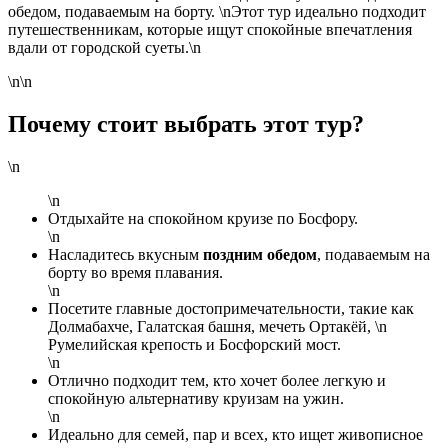
обедом, подаваемым на борту. \nЭтот тур идеально подходит
путешественникам, которые ищут спокойные впечатления
вдали от городской суеты.\n
\n\n
Почему стоит выбрать этот тур?
\n
\n
Отдыхайте на спокойном круизе по Босфору.
\n
Насладитесь вкусным
поздним обедом
, подаваемым на
борту во время плавания.
\n
Посетите главные достопримечательности, такие как
Долмабахче, Галатская башня, мечеть Ортакёй, \n
Румелийская крепость и Босфорский мост.
\n
Отлично подходит тем, кто хочет более легкую и
спокойную альтернативу круизам на ужин.
\n
Идеально для семей, пар и всех, кто ищет живописное