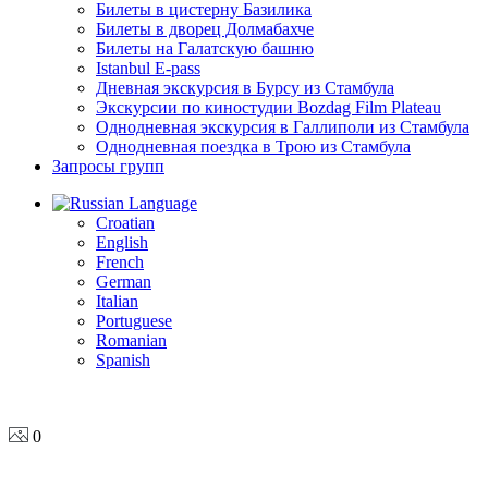
Билеты в цистерну Базилика
Билеты в дворец Долмабахче
Билеты на Галатскую башню
Istanbul E-pass
Дневная экскурсия в Бурсу из Стамбула
Экскурсии по киностудии Bozdag Film Plateau
Однодневная экскурсия в Галлиполи из Стамбула
Однодневная поездка в Трою из Стамбула
Запросы групп
Language
Croatian
English
French
German
Italian
Portuguese
Romanian
Spanish
0