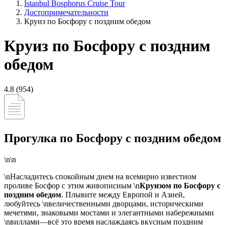
Istanbul Bosphorus Cruise Tour
Достопримечательности
Круиз по Босфору с поздним обедом
Круиз по Босфору с поздним
обедом
4.8 (954)
Прогулка по Босфору с поздним обедом
\n\n
\nНасладитесь спокойным днем на всемирно известном
проливе Босфор с этим живописным \n
Круизом по Босфору с
поздним обедом
. Плывите между Европой и Азией,
любуйтесь \nвеличественными дворцами, историческими
мечетями, знаковыми мостами и элегантными набережными
\nвиллами—всё это время наслаждаясь вкусным поздним