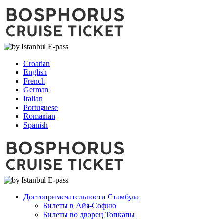
Croatian
English
French
German
Italian
Portuguese
Romanian
Spanish
Достопримечательности Стамбула
Билеты в Айя-Софию
Билеты во дворец Топкапы