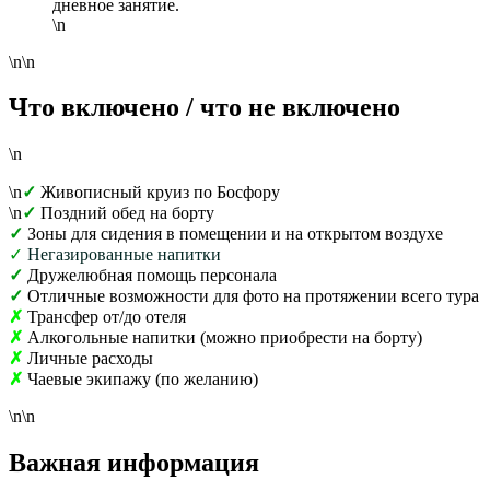
дневное занятие.
\n
\n\n
Что включено / что не включено
\n
\n
✓
Живописный круиз по Босфору
\n
✓
Поздний обед на борту
✓
Зоны для сидения в помещении и на открытом воздухе
✓
Негазированные напитки
✓
Дружелюбная помощь персонала
✓
Отличные возможности для фото на протяжении всего тура
✗
Трансфер от/до отеля
✗
Алкогольные напитки (можно приобрести на борту)
✗
Личные расходы
✗
Чаевые экипажу (по желанию)
\n\n
Важная информация