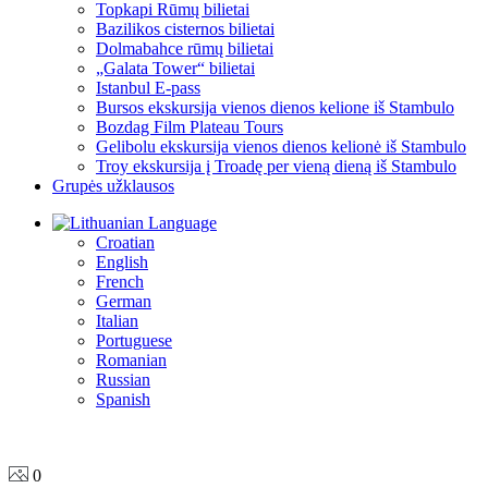
Topkapi Rūmų bilietai
Bazilikos cisternos bilietai
Dolmabahce rūmų bilietai
„Galata Tower“ bilietai
Istanbul E-pass
Bursos ekskursija vienos dienos kelione iš Stambulo
Bozdag Film Plateau Tours
Gelibolu ekskursija vienos dienos kelionė iš Stambulo
Troy ekskursija į Troadę per vieną dieną iš Stambulo
Grupės užklausos
Language
Croatian
English
French
German
Italian
Portuguese
Romanian
Russian
Spanish
0