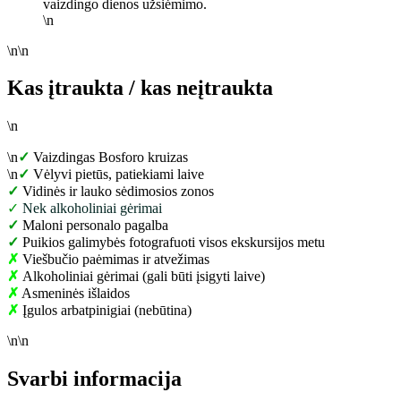
vaizdingo dienos užsiėmimo.
\n
\n\n
Kas įtraukta / kas neįtraukta
\n
\n
✓
Vaizdingas Bosforo kruizas
\n
✓
Vėlyvi pietūs, patiekiami laive
✓
Vidinės ir lauko sėdimosios zonos
✓
Nek alkoholiniai gėrimai
✓
Maloni personalo pagalba
✓
Puikios galimybės fotografuoti visos ekskursijos metu
✗
Viešbučio paėmimas ir atvežimas
✗
Alkoholiniai gėrimai (gali būti įsigyti laive)
✗
Asmeninės išlaidos
✗
Įgulos arbatpinigiai (nebūtina)
\n\n
Svarbi informacija