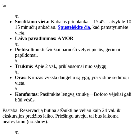
\n
\n
Susitikimo vieta:
Kabatas prieplauka – 15:45 – atvykite 10–
15 minučių anksčiau.
Spustelėkite čia
, kad pamatytumėte
vietą.
Laivo pavadinimas:
AMOR
\n
Pietūs:
Įtraukti šviežiai paruošti vėlyvi pietūs; gėrimai –
papildomai.
\n
Trukmė:
Apie 2 val., priklausomai nuo sąlygų.
\n
Oras:
Kruizas vyksta daugeliu sąlygų; yra vidinė sėdimoji
vieta.
\n
Komfortas:
Pasiimkite lengvą striukę—Boforo vėjeliai gali
būti vėsūs.
Pastaba:
Rezervaciją būtina atšaukti ne vėliau kaip 24 val. iki
ekskursijos pradžios laiko. Priešingu atveju, tai bus laikoma
neatvykimu (no-show).
\n