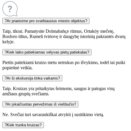
?
Ar praeisime pro svarbiausius miesto objektus?
Taip, tikrai. Pamatysite Dolmabahçe rūmus, Ortaköy mečetę,
Bosforo tiltus, Rumeli tvirtovę ir daugybę istorinių pakrantės dvarų
kelyje.
?
Kiek laiko patiekiamas vėlyvas pietų patiekalas?
Pietūs patiekiami kruizo metu netrukus po išvykimo, todėl tai puiki
popietinė veikla.
?
Ar ši ekskursija tinka vaikams?
Taip. Kruizas yra pritaikytas šeimoms, saugus ir patogus visų
amžiaus grupių svečiams.
?
Ar įskaičiuotas pervežimas iš viešbučio?
Ne. Svečiai turi savarankiškai atvykti į susitikimo vietą.
?
Kiek trunka kruizas?