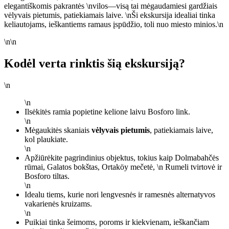
elegantiškomis pakrantės \nvilos—visą tai mėgaudamiesi gardžiais
vėlyvais pietumis, patiekiamais laive. \nŠi ekskursija idealiai tinka
keliautojams, ieškantiems ramaus įspūdžio, toli nuo miesto minios.\n
\n\n
Kodėl verta rinktis šią ekskursiją?
\n
\n
Ilsėkitės ramia popietine kelione laivu Bosforo link.
\n
Mėgaukitės skaniais
vėlyvais pietumis
, patiekiamais laive,
kol plaukiate.
\n
Apžiūrėkite pagrindinius objektus, tokius kaip Dolmabahčės
rūmai, Galatos bokštas, Ortaköy mečetė, \n Rumeli tvirtovė ir
Bosforo tiltas.
\n
Idealu tiems, kurie nori lengvesnės ir ramesnės alternatyvos
vakarienės kruizams.
\n
Puikiai tinka šeimoms, poroms ir kiekvienam, ieškančiam