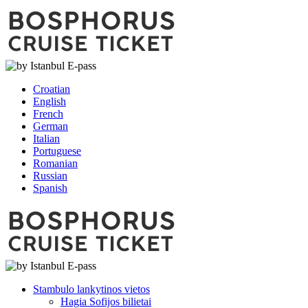
Croatian
English
French
German
Italian
Portuguese
Romanian
Russian
Spanish
Stambulo lankytinos vietos
Hagia Sofijos bilietai