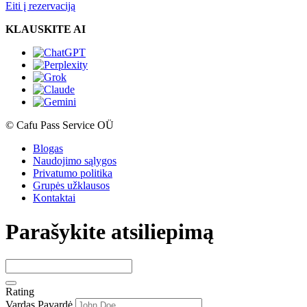
Eiti į rezervaciją
KLAUSKITE AI
© Cafu Pass Service OÜ
Blogas
Naudojimo sąlygos
Privatumo politika
Grupės užklausos
Kontaktai
Parašykite atsiliepimą
Rating
Vardas Pavardė