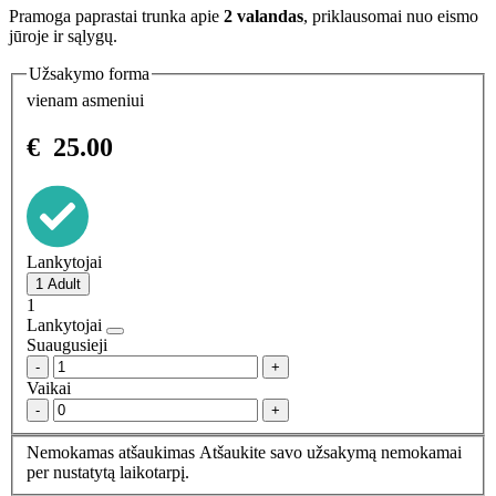
Pramoga paprastai trunka apie
2 valandas
, priklausomai nuo eismo
jūroje ir sąlygų.
Užsakymo forma
vienam asmeniui
€
25.00
Lankytojai
1
Lankytojai
Suaugusieji
-
+
Vaikai
-
+
Nemokamas atšaukimas
Atšaukite savo užsakymą nemokamai
per nustatytą laikotarpį.