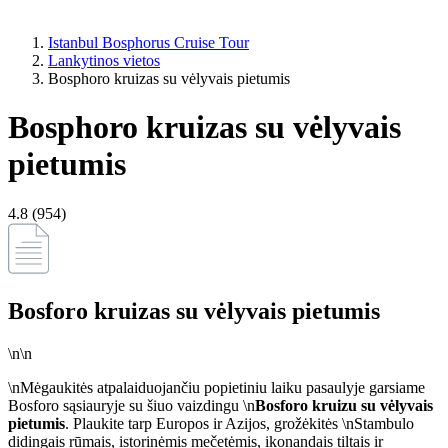
Istanbul Bosphorus Cruise Tour
Lankytinos vietos
Bosphoro kruizas su vėlyvais pietumis
Bosphoro kruizas su vėlyvais
pietumis
4.8 (954)
Bosforo kruizas su vėlyvais pietumis
\n\n
\nMėgaukitės atpalaiduojančiu popietiniu laiku pasaulyje garsiame
Bosforo sąsiauryje su šiuo vaizdingu \n
Bosforo kruizu su vėlyvais
pietumis
. Plaukite tarp Europos ir Azijos, grožėkitės \nStambulo
didingais rūmais, istorinėmis mečetėmis, ikonandais tiltais ir