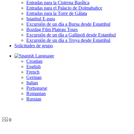
Entradas para la Cisterna Basílica
Entradas para el Palacio de Dolmabahçe
Entradas para la Torre de Gálata
Istanbul E-pass
Excursión de un día a Bursa desde Estambul
Bozdag Film Plateau Tours
Excursión de un día a Gallipoli desde Estambul
Excursión de un día a Troya desde Estambul
Solicitudes de grupo
Language
Croatian
English
French
German
Italian
Portuguese
Romanian
Russian
0