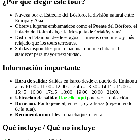
¿Por qué elegir este tour?
Navega por el Estrecho del Bósforo, la división natural entre
Europa y Asia.
Observa lugares emblemáticos como el Puente del Bósforo, el
Palacio de Dolmabahçe, la Mezquita de Ortaköy y más.
Disfruta Estambul desde el agua — menos concurrido y más
relajado que los tours terrestres.
Salidas disponibles por la mañana, durante el día o al
atardecer para mayor flexibilidad.
Información importante
Hora de salida:
Salidas en barco desde el puerto de Eminonu
a las 10:00 - 11:00 - 12:00 - 12:45 - 13:30 - 14:15 - 15:00 -
15:45 - 16:30 - 17:15 - 18:00 - 19:00 - 20:00 - 21:00.
Ubicación de salida:
Haz clic aquí
para ver la ubicación.
Duración:
Por lo general, entre 1,5 y 2 horas (dependiendo
de la ruta).
Recomendación:
Lleva una chaqueta ligera
Qué incluye / Qué no incluye