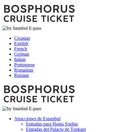
Croatian
English
French
German
Italian
Portuguese
Romanian
Russian
Atracciones de Estambul
Entradas para Hagia Sophia
Entradas del Palacio de Topkapi