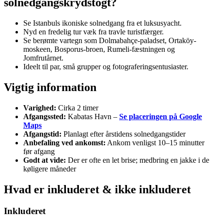
solnedgangskrydstogt?
Se Istanbuls ikoniske solnedgang fra et luksusyacht.
Nyd en fredelig tur væk fra travle turistfærger.
Se berømte vartegn som Dolmabahçe-paladset, Ortaköy-
moskeen, Bosporus-broen, Rumeli-fæstningen og
Jomfrutårnet.
Ideelt til par, små grupper og fotograferingsentusiaster.
Vigtig information
Varighed:
Cirka 2 timer
Afgangssted:
Kabatas Havn –
Se placeringen på Google
Maps
Afgangstid:
Planlagt efter årstidens solnedgangstider
Anbefaling ved ankomst:
Ankom venligst 10–15 minutter
før afgang
Godt at vide:
Der er ofte en let brise; medbring en jakke i de
køligere måneder
Hvad er inkluderet & ikke inkluderet
Inkluderet