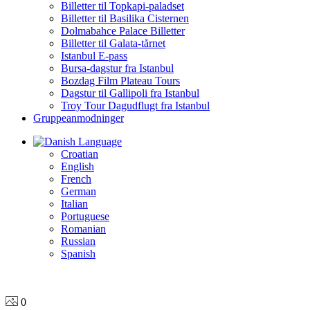
Billetter til Topkapi-paladset
Billetter til Basilika Cisternen
Dolmabahce Palace Billetter
Billetter til Galata-tårnet
Istanbul E-pass
Bursa-dagstur fra Istanbul
Bozdag Film Plateau Tours
Dagstur til Gallipoli fra Istanbul
Troy Tour Dagudflugt fra Istanbul
Gruppeanmodninger
Language
Croatian
English
French
German
Italian
Portuguese
Romanian
Russian
Spanish
0