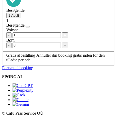
Besøgende
1
Besøgende
Voksne
-
+
Børn
-
+
Gratis afbestilling
Annuller din booking gratis inden for den
tilladte periode.
Fortsæt til booking
SPØRG AI
© Cafu Pass Service OÜ