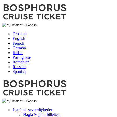
Croatian
English
French
German
Italian
Portuguese
Romanian
Russian
Spanish
Istanbuls seværdigheder
Hagia Sophia-billetter