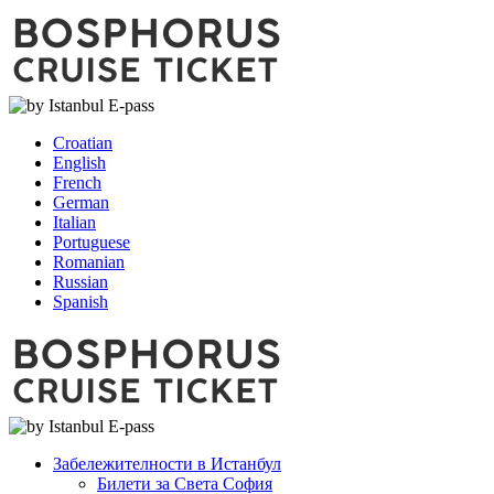
Croatian
English
French
German
Italian
Portuguese
Romanian
Russian
Spanish
Забележителности в Истанбул
Билети за Света София