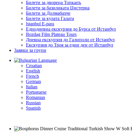
Билети за двореца Топкапъ
Билети за базиликата Цистерна
Билети за Долмабахче
Билети за кулата Галата
Istanbul E-pass
Еднодневна екскурзия до Бурса от Истанбул
Bozdag Film Plateau Tours
Дневна екскурзия до Галиполи от Истанбул
Екскурзия до Троя за един ден от Истанбул
Заявки за групи
Language
Croatian
English
French
German
Italian
Portuguese
Romanian
Russian
Spanish