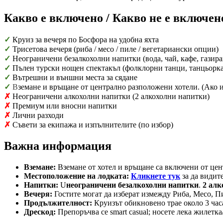
Какво е включено / Какво не е включен
✓
Круиз за вечеря по Босфора на удобна яхта
✓
Трисетова вечеря (риба / месо / пиле / вегетариански опции)
✓
Неограничени безалкохолни напитки (вода, чай, кафе, газира
✓
Пълен турски нощен спектакъл (фолклорни танци, танцьорка
✓
Вътрешни и външни места за сядане
✓
В
земане и връщане от централно разположени хотели. (Ако и
✗
Неограничени алкохолни напитки (2 алкохолни напитки)
✗
Премиум или вносни напитки
✗
Лични разходи
✗
Съвети за екипажа и изпълнителите (по избор)
Важна информация
Вземане:
Вземане от хотел и връщане са включени от цен
Местоположение на лодката:
Кликнете тук
за да видит
Напитки:
U
неограничени безалкохолни напитки
.
2 алк
Вечеря:
Гостите могат да изберат измежду Риба, Месо, П
Продължителност:
Круизът обикновено трае около 3 час
Дрескод:
Препоръчва се smart casual; носете лека жилетка/