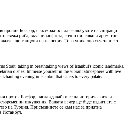
ия пролив Босфор, с възможност да се любувате на спиращи
като свежа риба, вкусни кюфтета, сочно пилешко и ароматни
авладяващи танцови изпълнения. Това уникално съчетание от
 Strait, taking in breathtaking views of Istanbul's iconic landmarks.
getarian dishes. Immerse yourself in the vibrant atmosphere with live
nchanting evening in Istanbul that caters to every palate.
ия проток Босфор, наслаждавайки се на историческите и
о съвременни изкушения. Вашата вечер ще бъде издигната с
тво на Турция. Присъединете се към нас за приятна
в Истанбул.