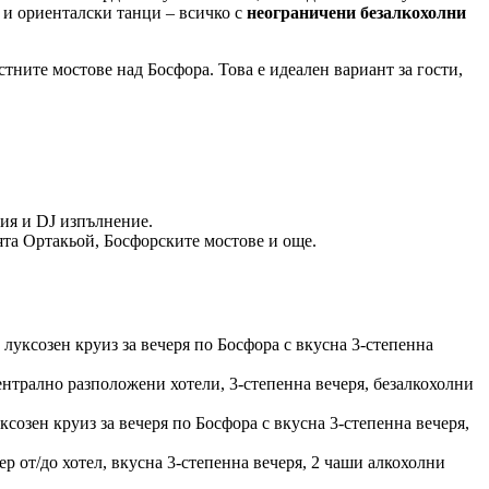
 и ориенталски танци – всичко с
неограничени безалкохолни
тните мостове над Босфора. Това е идеален вариант за гости,
ия и DJ изпълнение.
ята Ортакьой, Босфорските мостове и още.
луксозен круиз за вечеря по Босфора с вкусна 3-степенна
ентрално разположени хотели, 3-степенна вечеря, безалкохолни
созен круиз за вечеря по Босфора с вкусна 3-степенна вечеря,
ер от/до хотел, вкусна 3-степенна вечеря, 2 чаши алкохолни