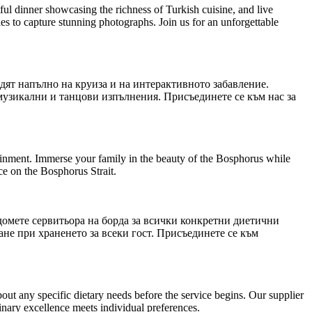
ul dinner showcasing the richness of Turkish cuisine, and live
ies to capture stunning photographs. Join us for an unforgettable
ладят напълно на круиза и на интерактивното забавление.
музикални и танцови изпълнения. Присъединете се към нас за
tainment. Immerse your family in the beauty of the Bosphorus while
ce on the Bosphorus Strait.
домете сервитьора на борда за всички конкретни диетични
не при храненето за всеки гост. Присъединете се към
out any specific dietary needs before the service begins. Our supplier
inary excellence meets individual preferences.