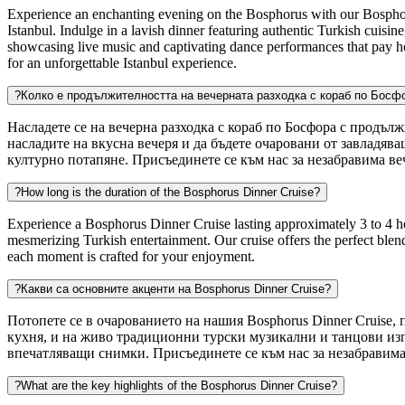
Experience an enchanting evening on the Bosphorus with our Bosphoru
Istanbul. Indulge in a lavish dinner featuring authentic Turkish cuisi
showcasing live music and captivating dance performances that pay homa
for an unforgettable Istanbul experience.
?
Колко е продължителността на вечерната разходка с кораб по Босф
Насладете се на вечерна разходка с кораб по Босфора с продълж
насладите на вкусна вечеря и да бъдете очаровани от завладя
културно потапяне. Присъединете се към нас за незабравима ве
?
How long is the duration of the Bosphorus Dinner Cruise?
Experience a Bosphorus Dinner Cruise lasting approximately 3 to 4 hou
mesmerizing Turkish entertainment. Our cruise offers the perfect blen
each moment is crafted for your enjoyment.
?
Какви са основните акценти на Bosphorus Dinner Cruise?
Потопете се в очарованието на нашия Bosphorus Dinner Cruise, 
кухня, и на живо традиционни турски музикални и танцови изп
впечатляващи снимки. Присъединете се към нас за незабравима 
?
What are the key highlights of the Bosphorus Dinner Cruise?