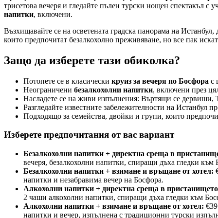
трисетова вечеря и гледайте пълен турски нощен спектакъл с 
напитки
, включени.
Възхищавайте се на осветената градска панорама на Истанбул, 
които предпочитат безалкохолно преживяване, но все пак искат 
Защо да изберете тази обиколка?
Потопете се в класически
круиз за вечеря по Босфора
с 
Неограничени
безалкохолни напитки
, включени през ця
Насладете се на живи изпълнения: Въртящи се дервиши, 
Разгледайте известните забележителности на Истанбул пр
Подходящо за семейства, двойки и групи, които предпоч
Изберете предпочитания от вас вариант
Безалкохолни напитки + директна среща в пристанищ
вечеря, безалкохолни напитки, спиращи дъха гледки към 
Безалкохолни напитки + взимане и връщане от хотел:
€
напитки и незабравима вечер на Босфора.
Алкохолни напитки + директна среща в пристанището
2 чаши алкохолни напитки, спиращи дъха гледки към Бос
Алкохолни напитки + взимане и връщане от хотел:
€39
напитки и вечер, изпълнена с традиционни турски изпъл