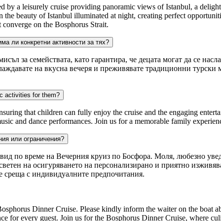
by a leisurely cruise providing panoramic views of Istanbul, a delightf
the beauty of Istanbul illuminated at night, creating perfect opportunit
t converge on the Bosphorus Strait.
ма ли конкретни активности за тях?
мисъл за семействата, като гарантира, че децата могат да се нас
аслаждавате на вкусна вечеря и преживявате традиционни турски 
c activities for them?
nsuring that children can fully enjoy the cruise and the engaging enter
 music and dance performances. Join us for a memorable family experien
ния или ограничения?
вид по време на Вечерния круиз по Босфора. Моля, любезно уве
светен на осигуряването на персонализирано и приятно изживява
се среща с индивидуалните предпочитания.
Bosphorus Dinner Cruise. Please kindly inform the waiter on the boat ab
ce for every guest. Join us for the Bosphorus Dinner Cruise, where cul