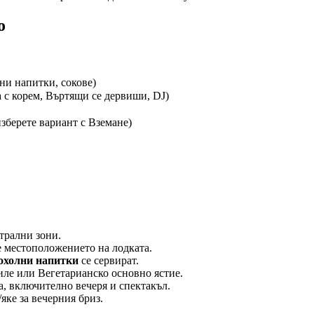
о
ни напитки, сокове)
 с корем, Въртящи се дервиши, DJ)
зберете вариант с Вземане)
трални зони.
е местоположението на лодката.
охолни напитки
се сервират.
иле или Вегетарианско основно ястие.
а, включително вечеря и спектакъл.
якe за вечерния бриз.