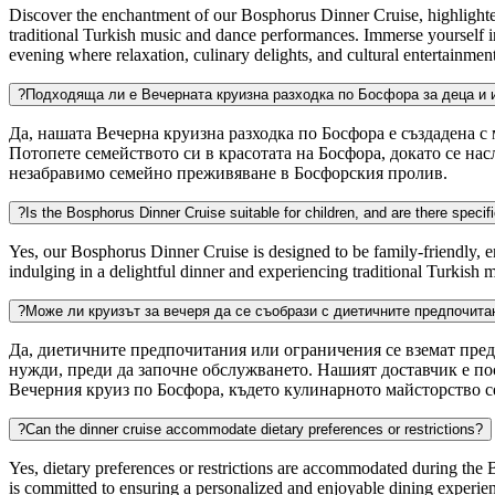
Discover the enchantment of our Bosphorus Dinner Cruise, highlighted 
traditional Turkish music and dance performances. Immerse yourself in 
evening where relaxation, culinary delights, and cultural entertainmen
?
Подходяща ли е Вечерната круизна разходка по Босфора за деца и и
Да, нашата Вечерна круизна разходка по Босфора е създадена с 
Потопете семейството си в красотата на Босфора, докато се н
незабравимо семейно преживяване в Босфорския пролив.
?
Is the Bosphorus Dinner Cruise suitable for children, and are there specifi
Yes, our Bosphorus Dinner Cruise is designed to be family-friendly, e
indulging in a delightful dinner and experiencing traditional Turkish
?
Може ли круизът за вечеря да се съобрази с диетичните предпочита
Да, диетичните предпочитания или ограничения се вземат пред
нужди, преди да започне обслужването. Нашият доставчик е по
Вечерния круиз по Босфора, където кулинарното майсторство 
?
Can the dinner cruise accommodate dietary preferences or restrictions?
Yes, dietary preferences or restrictions are accommodated during the 
is committed to ensuring a personalized and enjoyable dining experien