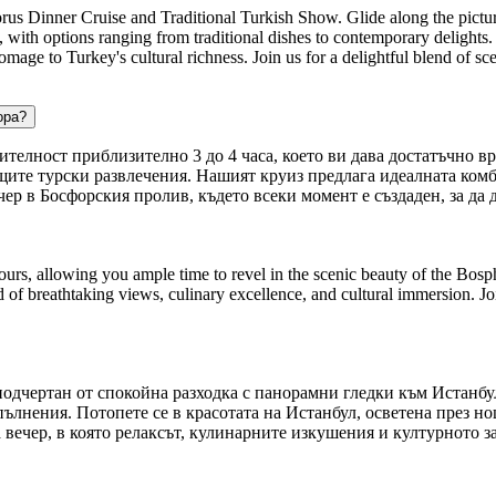
s Dinner Cruise and Traditional Turkish Show. Glide along the picture
ne, with options ranging from traditional dishes to contemporary delight
ge to Turkey's cultural richness. Join us for a delightful blend of sce
ора?
ителност приблизително 3 до 4 часа, което ви дава достатъчно вр
ващите турски развлечения. Нашият круиз предлага идеалната ко
чер в Босфорския пролив, където всеки момент е създаден, за да
rs, allowing you ample time to revel in the scenic beauty of the Bospho
d of breathtaking views, culinary excellence, and cultural immersion. J
подчертан от спокойна разходка с панорамни гледки към Истанбул
ълнения. Потопете се в красотата на Истанбул, осветена през но
вечер, в която релаксът, кулинарните изкушения и културното з