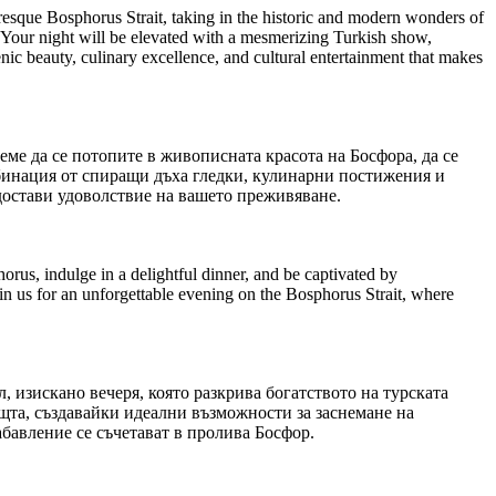
sque Bosphorus Strait, taking in the historic and modern wonders of
s. Your night will be elevated with a mesmerizing Turkish show,
nic beauty, culinary excellence, and cultural entertainment that makes
еме да се потопите в живописната красота на Босфора, да се
мбинация от спиращи дъха гледки, кулинарни постижения и
 достави удоволствие на вашето преживяване.
rus, indulge in a delightful dinner, and be captivated by
oin us for an unforgettable evening on the Bosphorus Strait, where
, изискано вечеря, която разкрива богатството на турската
щта, създавайки идеални възможности за заснемане на
абавление се съчетават в пролива Босфор.