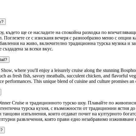
у?
у, където ще се насладите на спокойна разходка по впечатляващ
. Поглезете се с изисканя вечеря с разнообразно меню с опции 
забавления на живо, включително традиционна турска музика и з
 създадена за всеки вкус.
ail?
how, where you'll enjoy a leisurely cruise along the stunning Bosphorus
uch as fresh fish, savory meatballs, succulent chicken, and flavorful ve
ce performances. This unique blend of cuisine and culture promises an e
inner Cruise и традиционното турско шоу. Плавайте по живописн
автентична турска кухня, с възможности от традиционни ястия д
 танцови изпълнения, които отдават почит на културното богатс
лтурни развлечения, която прави едно незабравимо изживяване 
e?