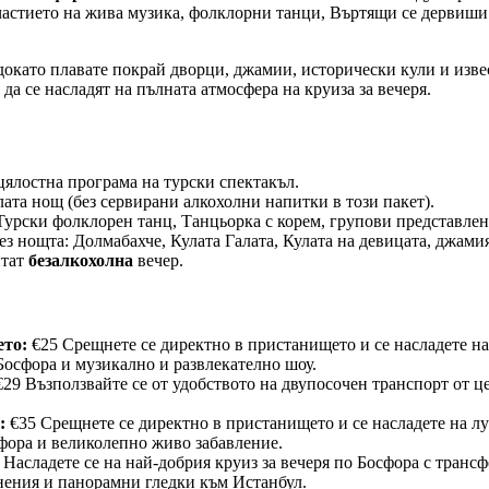
участието на жива музика, фолклорни танци, Въртящи се дервиши
докато плавате покрай дворци, джамии, исторически кули и извес
да се насладят на пълната атмосфера на круиза за вечеря.
цялостна програма на турски спектакъл.
лата нощ (без сервирани алкохолни напитки в този пакет).
Турски фолклорен танц, Танцьорка с корем, групови представлен
ез нощта: Долмабахче, Кулата Галата, Кулата на девицата, джами
итат
безалкохолна
вечер.
ето:
€25 Срещнете се директно в пристанището и се насладете на 
Босфора и музикално и развлекателно шоу.
29 Възползвайте се от удобството на двупосочен транспорт от ц
:
€35 Срещнете се директно в пристанището и се насладете на лук
фора и великолепно живо забавление.
 Насладете се на най-добрия круиз за вечеря по Босфора с трансф
нения и панорамни гледки към Истанбул.