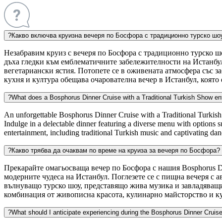
?
Какво включва круизна вечеря по Босфора с традиционно турско шо
Незабравим круиз с вечеря по Босфора с традиционно турско шо
дъха гледки към емблематичните забележителности на Истанбул
вегетариански ястия. Потопете се в оживената атмосфера със 
кухня и култура обещава очарователна вечер в Истанбул, която е
?
What does a Bosphorus Dinner Cruise with a Traditional Turkish Show ent
An unforgettable Bosphorus Dinner Cruise with a Traditional Turkish S
Indulge in a delectable dinner featuring a diverse menu with options s
entertainment, including traditional Turkish music and captivating dan
?
Какво трябва да очаквам по време на круиза за вечеря по Босфора?
Прекарайте омагьосваща вечер по Босфора с нашия Bosphorus D
модерните чудеса на Истанбул. Поглезете се с пищна вечеря с 
вълнуващо турско шоу, представящо жива музика и завладяващи
комбинация от живописна красота, кулинарно майсторство и ку
?
What should I anticipate experiencing during the Bosphorus Dinner Cruis